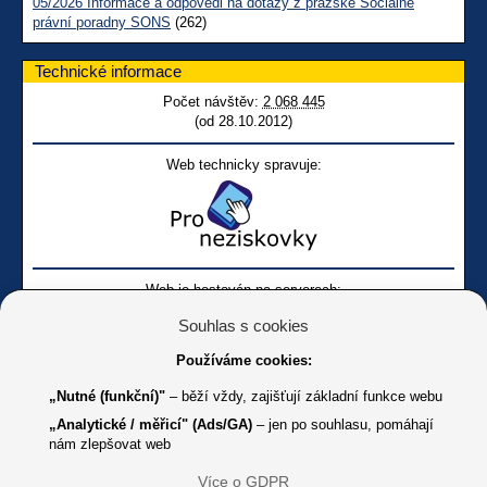
05/2026 Informace a odpovědi na dotazy z pražské Sociálně
právní poradny SONS
(262)
Technické informace
Počet návštěv:
2 068 445
(od 28.10.2012)
Web technicky spravuje:
Web je hostován na serverech:
Souhlas s cookies
Používáme cookies:
„Nutné (funkční)"
– běží vždy, zajišťují základní funkce webu
„Analytické / měřicí" (Ads/GA)
– jen po souhlasu, pomáhají
nám zlepšovat web
Facebook SONS
Facebook sbírky Bílá pastelka
SONS
Více o GDPR