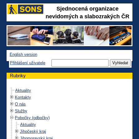
Sjednocená organizace
nevidomých a slabozrakých ČR
English version
Přihlášení uživatele
Rubriky
Aktuality
Kontakty
O nás
Služby
Pobočky (odbočky)
Aktuality
Jihočeský kraj
Jihomoravský kraj