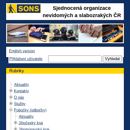
Sjednocená organizace
nevidomých a slabozrakých ČR
English version
Přihlášení uživatele
Rubriky
Aktuality
Kontakty
O nás
Služby
Pobočky (odbočky)
Aktuality
Jihočeský kraj
Jihomoravský kraj