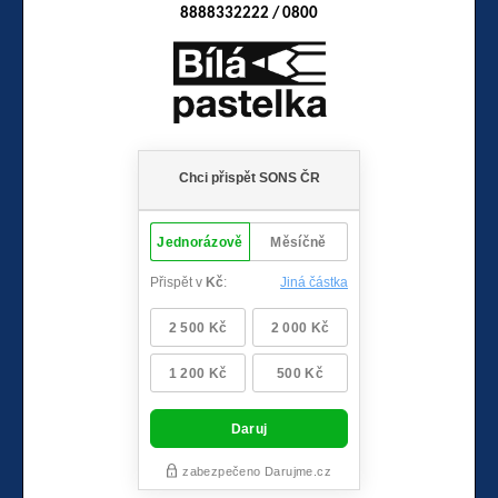
8888332222 / 0800