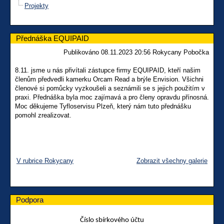
Projekty
Přednáška EQUIPAID
Publikováno 08.11.2023 20:56 Rokycany Pobočka
8.11. jsme u nás přivítali zástupce firmy EQUIPAID, kteří našim
členům předvedli kamerku Orcam Read a brýle Envision. Všichni
členové si pomůcky vyzkoušeli a seznámili se s jejich použitím v
praxi. Přednáška byla moc zajímavá a pro členy opravdu přínosná.
Moc děkujeme Tyfloservisu Plzeň, který nám tuto přednášku
pomohl zrealizovat.
V rubrice Rokycany
Zobrazit všechny galerie
Podpora
Číslo sbírkového účtu