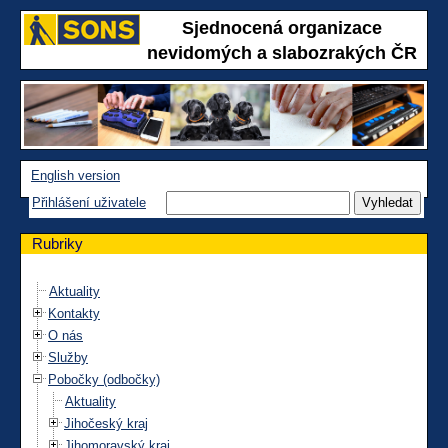
Sjednocená organizace
nevidomých a slabozrakých ČR
English version
Přihlášení uživatele
Rubriky
Aktuality
Kontakty
O nás
Služby
Pobočky (odbočky)
Aktuality
Jihočeský kraj
Jihomoravský kraj