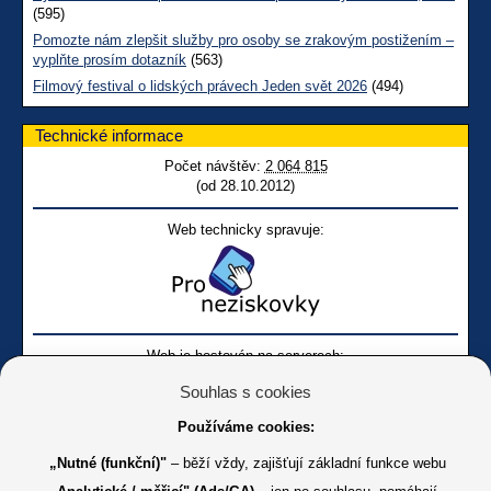
(595)
Pomozte nám zlepšit služby pro osoby se zrakovým postižením –
vyplňte prosím dotazník
(563)
Filmový festival o lidských právech Jeden svět 2026
(494)
Technické informace
Počet návštěv:
2 064 815
(od 28.10.2012)
Web technicky spravuje:
Web je hostován na serverech:
Souhlas s cookies
Používáme cookies:
„Nutné (funkční)"
– běží vždy, zajišťují základní funkce webu