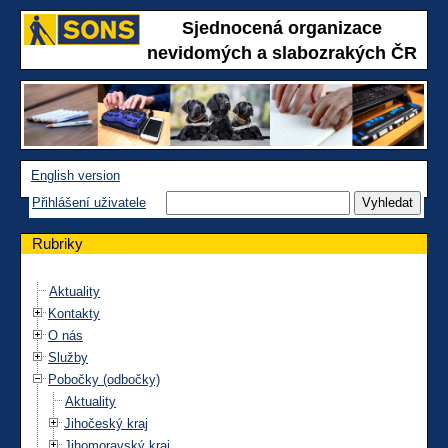
Sjednocená organizace
nevidomých a slabozrakých ČR
English version
Přihlášení uživatele
Rubriky
Aktuality
Kontakty
O nás
Služby
Pobočky (odbočky)
Aktuality
Jihočeský kraj
Jihomoravský kraj