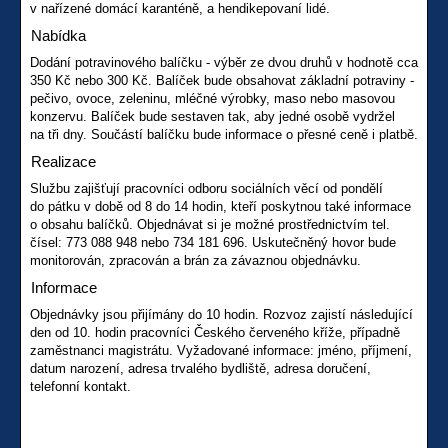
v nařízené domácí karanténě, a hendikepovaní lidé.
Nabídka
Dodání potravinového balíčku - výběr ze dvou druhů v hodnotě cca
350 Kč nebo 300 Kč. Balíček bude obsahovat základní potraviny -
pečivo, ovoce, zeleninu, mléčné výrobky, maso nebo masovou
konzervu. Balíček bude sestaven tak, aby jedné osobě vydržel
na tři dny. Součástí balíčku bude informace o přesné ceně i platbě.
Realizace
Službu zajišťují pracovníci odboru sociálních věcí od pondělí
do pátku v době od 8 do 14 hodin, kteří poskytnou také informace
o obsahu balíčků. Objednávat si je možné prostřednictvím tel.
čísel: 773 088 948 nebo 734 181 696. Uskutečněný hovor bude
monitorován, zpracován a brán za závaznou objednávku.
Informace
Objednávky jsou přijímány do 10 hodin. Rozvoz zajistí následující
den od 10. hodin pracovníci Českého červeného kříže, případně
zaměstnanci magistrátu. Vyžadované informace: jméno, příjmení,
datum narození, adresa trvalého bydliště, adresa doručení,
telefonní kontakt.