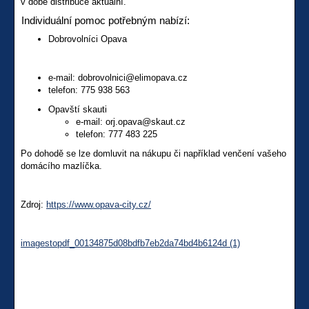
v době distribuce aktuální.
Individuální pomoc potřebným nabízí:
Dobrovolníci Opava
e-mail: dobrovolnici@elimopava.cz
telefon: 775 938 563
Opavští skauti
e-mail: orj.opava@skaut.cz
telefon: 777 483 225
Po dohodě se lze domluvit na nákupu či například venčení vašeho
domácího mazlíčka.
Zdroj:
https://www.opava-city.cz/
imagestopdf_00134875d08bdfb7eb2da74bd4b6124d (1)