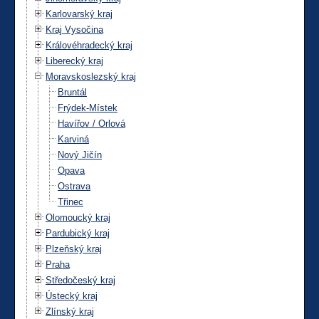
Karlovarský kraj
Kraj Vysočina
Královéhradecký kraj
Liberecký kraj
Moravskoslezský kraj
Bruntál
Frýdek-Místek
Havířov / Orlová
Karviná
Nový Jičín
Opava
Ostrava
Třinec
Olomoucký kraj
Pardubický kraj
Plzeňský kraj
Praha
Středočeský kraj
Ústecký kraj
Zlínský kraj