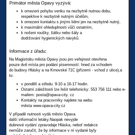
Primátor města Opavy vyzývá:
k omezeni pohybu venku na nezbytně nutnou dobu,
respektive k nezbytně nutným účelům,
k omezeni kontaktu s jinými lidmi jen na nezbytně nutný,
k maximální ohleduplnosti vůči ostatním,
k nošeni roušky, šátku nebo šály a
dodržování hygienických návyků.
Informace z úřadu:
Na Magistrátu města Opavy jsou pro veřejnost otevřena
pouze dvě místa pro podání písemností: hned za vchodem
do budovy Hlásky a na Krnovské 71C (přízemí - vchod z ulice),a
to:
v pondělí a středu: 9-10 a 16-17 hodin.
Ostatní záležitosti lze řešit telefonicky: 553 756 111 nebo e-
mailem: posta@opava-city. cz
Kontakty na pracovníky najdete na webu
města www.opava-city.cz
V případě nutnosti vydá město Opava
další informační letáky.Naopak nevyjde
dubnové vydání zpravodaje Hláska, neboť redakce
nemůže zaručit, že by informace v ní vydané byly