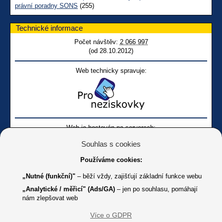
právní poradny SONS
(255)
Technické informace
Počet návštěv:
2 066 997
(od 28.10.2012)
Web technicky spravuje:
Web je hostován na serverech:
Souhlas s cookies
Používáme cookies:
„Nutné (funkční)"
– běží vždy, zajišťují základní funkce webu
„Analytické / měřicí" (Ads/GA)
– jen po souhlasu, pomáhají
nám zlepšovat web
Facebook SONS
Facebook sbírky Bílá pastelka
SONS
Více o GDPR
Online
Youtube SONS