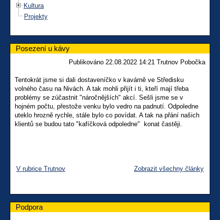
Kultura
Projekty
Posezení u kávy
Publikováno 22.08.2022 14:21 Trutnov Pobočka
Tentokrát jsme si dali dostaveníčko v kavárně ve Středisku
volného času na Nivách. A tak mohli přijít i ti, kteří mají třeba
problémy se zúčastnit "náročnějších" akcí. Sešli jsme se v
hojném počtu, přestože venku bylo vedro na padnutí. Odpoledne
uteklo hrozně rychle, stále bylo co povídat. A tak na přání našich
klientů se budou tato "kafíčková odpoledne" konat častěji.
V rubrice Trutnov
Zobrazit všechny články
Podpora