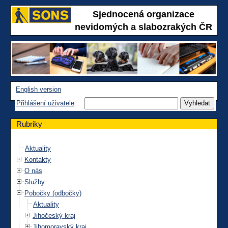
Sjednocená organizace
nevidomých a slabozrakých ČR
English version
Přihlášení uživatele
Rubriky
Aktuality
Kontakty
O nás
Služby
Pobočky (odbočky)
Aktuality
Jihočeský kraj
Jihomoravský kraj