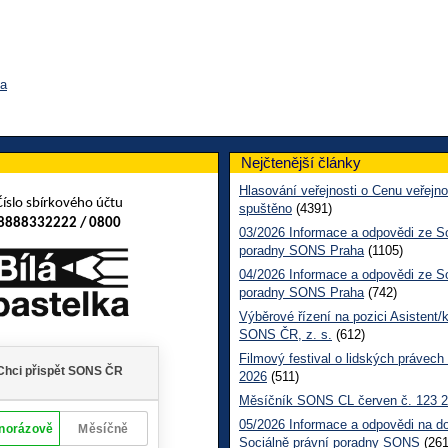
va
Nejčtenější články
Hlasování veřejnosti o Cenu veřejno
Číslo sbírkového účtu
spuštěno
(4391)
8888332222 / 0800
03/2026 Informace a odpovědi ze So
poradny SONS Praha
(1105)
04/2026 Informace a odpovědi ze So
poradny SONS Praha
(742)
Výběrové řízení na pozici Asistent/
SONS ČR, z. s.
(612)
Filmový festival o lidských právech
2026
(511)
Měsíčník SONS CL červen č. 123 
05/2026 Informace a odpovědi na d
Sociálně právní poradny SONS
(261