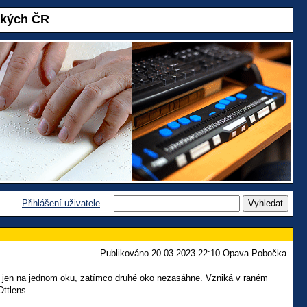
akých ČR
Přihlášení uživatele
Publikováno 20.03.2023 22:10 Opava Pobočka
dla jen na jednom oku, zatímco druhé oko nezasáhne. Vzniká v raném
Ottlens.