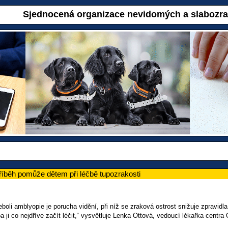
Sjednocená organizace nevidomých a slabozr
íběh pomůže dětem při léčbě tupozrakosti
boli amblyopie je porucha vidění, při níž se zraková ostrost snižuje zpravi
ba ji co nejdříve začít léčit,“ vysvětluje Lenka Ottová, vedoucí lékařka centra 