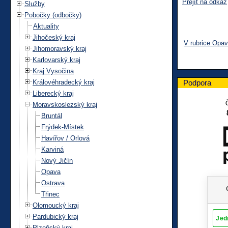
Přejít na odkaz
Služby
Pobočky (odbočky)
Aktuality
Jihočeský kraj
V rubrice Opa
Jihomoravský kraj
Karlovarský kraj
Kraj Vysočina
Královéhradecký kraj
Podpora
Liberecký kraj
Moravskoslezský kraj
Bruntál
Frýdek-Místek
Havířov / Orlová
Karviná
Nový Jičín
Opava
Ostrava
Třinec
Olomoucký kraj
Pardubický kraj
Plzeňský kraj