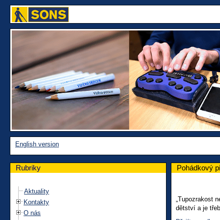
English version
Rubriky
Pohádkový př
Aktuality
„Tupozrakost ne
Kontakty
dětství a je tře
O nás