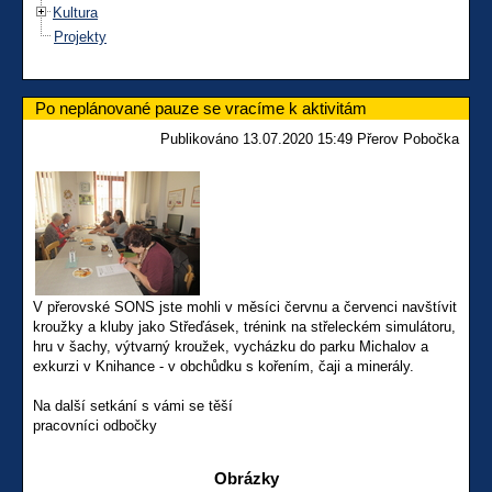
Kultura
Projekty
Po neplánované pauze se vracíme k aktivitám
Publikováno 13.07.2020 15:49 Přerov Pobočka
V přerovské SONS jste mohli v měsíci červnu a červenci navštívit
kroužky a kluby jako Střeďásek, trénink na střeleckém simulátoru,
hru v šachy, výtvarný kroužek, vycházku do parku Michalov a
exkurzi v Knihance - v obchůdku s kořením, čaji a minerály.
Na další setkání s vámi se těší
pracovníci odbočky
Obrázky