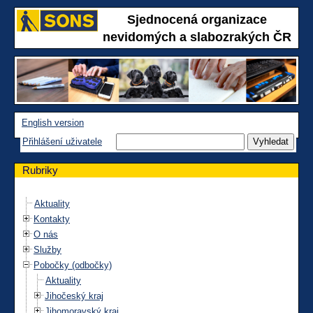
Sjednocená organizace
nevidomých a slabozrakých ČR
English version
Přihlášení uživatele
Rubriky
Aktuality
Kontakty
O nás
Služby
Pobočky (odbočky)
Aktuality
Jihočeský kraj
Jihomoravský kraj