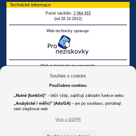
Technické informace
Počet návštěv:
2 064 815
(od 28.10.2012)
Web technicky spravuje:
Web je hostován na serverech:
Souhlas s cookies
Používáme cookies:
„Nutné (funkční)"
– běží vždy, zajišťují základní funkce webu
„Analytické / měřicí" (Ads/GA)
– jen po souhlasu, pomáhají
nám zlepšovat web
Facebook SONS
Facebook sbírky Bílá pastelka
SONS
Více o GDPR
Online
Youtube SONS
K jakémukoliv užití textů a obrázků uvedených na tomto serveru je