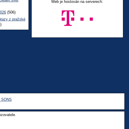
 Jeden svět
Web je hostován na serverech:
2026
(506)
otazy z pražské
)
e SONS
ozovatele.