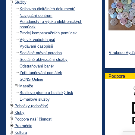
Služby
Knihovna digitálních dokumentů
Navigační centrum
Poradenství a výuka elektronických
pomůcek
Prodej kompenzačních pomůcek
Výcvik vodicích psů
Vydávání časopisů
V rubrice Vydá
Sociálně právní poradna
Sociálně aktivizační služby
Odstraňování bariér
Zpřístupňování památek
Podpora
SONS Online
Masáže
Braillovo písmo a braillský tisk
E-mailové služby
Pobočky (odbočky)
Kluby
Podpora naší činnosti
Pro média
Kultura