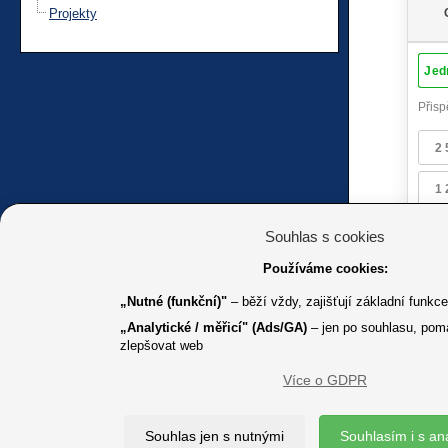
Projekty
Souhlas s cookies
Používáme cookies:
„Nutné (funkční)"
– běží vždy, zajišťují základní funkc
„Analytické / měřicí" (Ads/GA)
– jen po souhlasu, pom
zlepšovat web
Více o GDPR
K jakémuk
Souhlas jen s nutnými
Souhlasím i s an