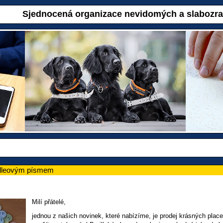
Sjednocená organizace nevidomých a slabozr
illeovým písmem
Milí přátelé,
jednou z našich novinek, které nabízíme, je prodej krásných plac