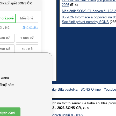
Filmový festival o lidských právech
2026
(514)
Měsíčník SONS CL červen č. 123 
05/2026 Informace a odpovědi na d
Sociálně právní poradny SONS
(266
e webu
áhají nám
Facebook SONS
Facebook sbírky Bílá pastelka
SONS Online
Youtub
oliv užití textů a obrázků uvedených na tomto serveru je třeba souhlas prov
Copyright © 2012 - 2026 SONS ČR, z. s.
alytickými
Ochrana osobních údajů (GDPR)