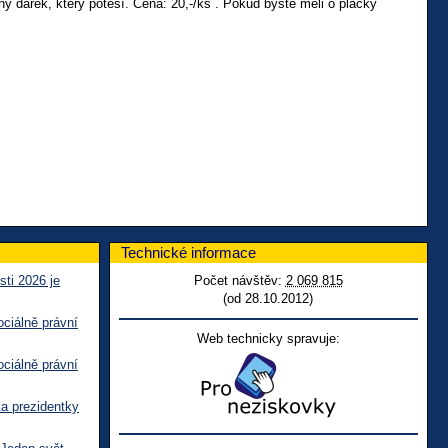
ý dárek, který potěší. Cena: 20,-/ks . Pokud byste měli o placky
Technické informace
sti 2026 je
Počet návštěv:
2 069 815
(od 28.10.2012)
ciálně právní
Web technicky spravuje:
ciálně právní
ka prezidentky