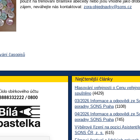
použít na trénování Braillské abecedy nebo jsou vhodné jako drobn
zájem, neváhejte nás kontaktovat:
zora-objednavky@sons.cz
vání časopisů
Nejčtenější články
Hlasování veřejnosti o Cenu veřejno
Číslo sbírkového účtu
spuštěno
(4429)
8888332222 / 0800
03/2026 Informace a odpovědi ze So
poradny SONS Praha
(1108)
04/2026 Informace a odpovědi ze So
poradny SONS Praha
(745)
Výběrové řízení na pozici Asistent/
SONS ČR, z. s.
(615)