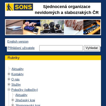
Sjednocená organizace
nevidomých a slabozrakých ČR
English version
Přihlášení uživatele
Rubriky
Aktuality
Kontakty
O nás
Služby
Pobočky (odbočky)
Aktuality
Jihočeský kraj
Jihomoravský kraj