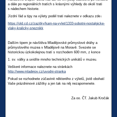
a dále po regionálních tratích s krásnými výhledy do okolí trati
s nádechem historie.
Jízdní řád a tipy na výlety podél trati naleznete v odkazu zde↓
https://old.cd.cz/zazitky/kam-na-vylet/1333-sobotni-nostalgicke-
vlaky-kralicky-sneznikk
Dalším tipem je návštěva Mladějovské průmyslové dráhy a
průmyslového muzea v Mladějově na Moravě. Svezete se
historickou úzkokolejnou tratí s rozchodem 600 mm, z konce
1. sv. války a uvidíte mnoho technických unikátů v muzeu.
Veškeré informace naleznete na stránkách
http://www.mladejov.cz/uvodni-stranka
Pokud se rozhodnete zúčastnit některého z výletů, jistě obohatí
Vaše prázdninové zážitky a jen tak na něj nezapomenete.
Za oo. ČT. Jakub Kročák