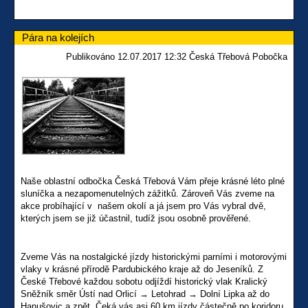
Pára na kolejích
Publikováno 12.07.2017 12:32 Česká Třebová Pobočka
Naše oblastní odbočka Česká Třebová Vám přeje krásné léto plné
sluníčka a nezapomenutelných zážitků. Zároveň Vás zveme na
akce probíhající v našem okolí a já jsem pro Vás vybral dvě,
kterých jsem se již účastnil, tudíž jsou osobně prověřené.
Zveme Vás na nostalgické jízdy historickými parními i motorovými
vlaky v krásné přírodě Pardubického kraje až do Jeseníků. Z
České Třebové každou sobotu odjíždí historický vlak Kralický
Sněžník směr Ústí nad Orlicí → Letohrad → Dolní Lipka až do
Hanušovic a zpět. Čeká vás asi 60 km jízdy částečně po koridoru