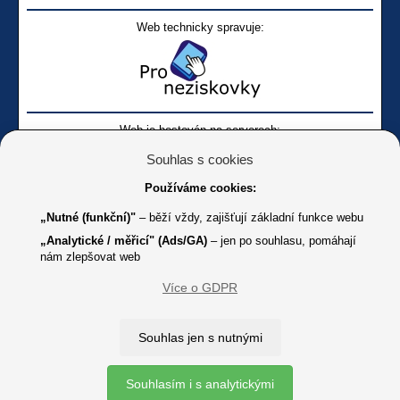
Web technicky spravuje:
Web je hostován na serverech:
Souhlas s cookies
Používáme cookies:
„Nutné (funkční)"
– běží vždy, zajišťují základní funkce webu
„Analytické / měřicí" (Ads/GA)
– jen po souhlasu, pomáhají
nám zlepšovat web
Facebook SONS
Facebook sbírky Bílá pastelka
SONS
Více o GDPR
Online
Youtube SONS
K jakémukoliv užití textů a obrázků uvedených na tomto serveru je
Souhlas jen s nutnými
třeba souhlas provozovatele.
Copyright © 2012 - 2026 SONS ČR, z. s.
Souhlasím i s analytickými
Ochrana osobních údajů (GDPR)