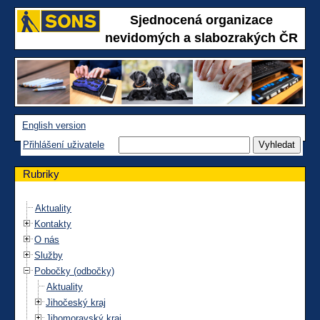
Sjednocená organizace
nevidomých a slabozrakých ČR
English version
Přihlášení uživatele
Rubriky
Aktuality
Kontakty
O nás
Služby
Pobočky (odbočky)
Aktuality
Jihočeský kraj
Jihomoravský kraj