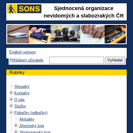
Sjednocená organizace
nevidomých a slabozrakých ČR
English version
Přihlášení uživatele
Rubriky
Aktuality
Kontakty
O nás
Služby
Pobočky (odbočky)
Aktuality
Jihočeský kraj
Jihomoravský kraj