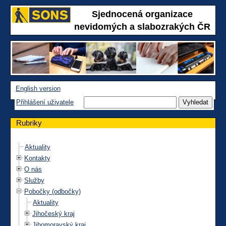
Sjednocená organizace
nevidomých a slabozrakých ČR
English version
Přihlášení uživatele
Rubriky
Aktuality
Kontakty
O nás
Služby
Pobočky (odbočky)
Aktuality
Jihočeský kraj
Jihomoravský kraj