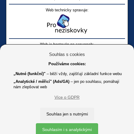
Web technicky spravuje:
Web je hostován na serverech:
Souhlas s cookies
Používáme cookies:
„Nutné (funkční)"
– běží vždy, zajišťují základní funkce webu
„Analytické / měřicí" (Ads/GA)
– jen po souhlasu, pomáhají
nám zlepšovat web
Facebook SONS
Facebook sbírky Bílá pastelka
SONS
Více o GDPR
Online
Youtube SONS
K jakémukoliv užití textů a obrázků uvedených na tomto serveru je
Souhlas jen s nutnými
třeba souhlas provozovatele.
Copyright © 2012 - 2026 SONS ČR, z. s.
Souhlasím i s analytickými
Ochrana osobních údajů (GDPR)