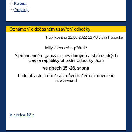
Kultura
Projekty
Oznámení o dočasném uzavření odbočky
Publikováno 12.08.2022 21:40 Jičín Pobočka
Milý členové a přátelé
Sjednocenné organizace nevidomých a slabozrakých
České republiky oblastní odbočky Jičín
ve dnech 15 -26. srpna
bude oblastní odbočka z důvodu čerpání dovolené
uzavřena!!!
V rubrice Jičín