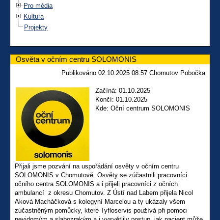
Pro média
Kultura
Projekty
Osvěta v očním centru SOLOMONIS
Publikováno 02.10.2025 08:57 Chomutov Pobočka
Začíná: 01.10.2025
Končí: 01.10.2025
Kde: Oční centrum SOLOMONIS
Přijali jsme pozvání na uspořádání osvěty v očním centru
SOLOMONIS v Chomutově. Osvěty se zúčastnili pracovníci
očního centra SOLOMONIS a i přijeli pracovníci z očních
ambulancí z okresu Chomutov. Z Ústí nad Labem přijela Nicol
Aková Macháčková s kolegyní Marcelou a ty ukázaly všem
zúčastněným pomůcky, které Tyfloservis používá při pomoci
nevidomým a slabozrakým a i vysvětlily postup, jak pacient může