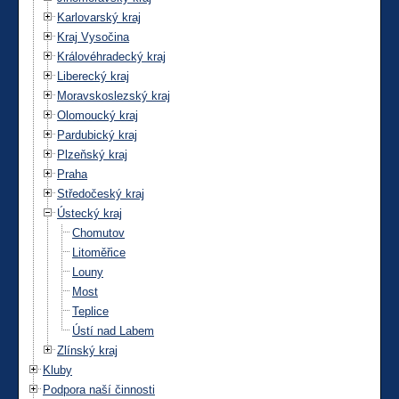
Karlovarský kraj
Kraj Vysočina
Královéhradecký kraj
Liberecký kraj
Moravskoslezský kraj
Olomoucký kraj
Pardubický kraj
Plzeňský kraj
Praha
Středočeský kraj
Ústecký kraj
Chomutov
Litoměřice
Louny
Most
Teplice
Ústí nad Labem
Zlínský kraj
Kluby
Podpora naší činnosti