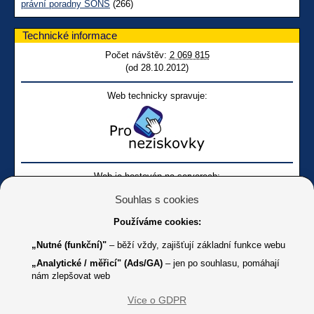
právní poradny SONS
(266)
Technické informace
Počet návštěv:
2 069 815
(od 28.10.2012)
Web technicky spravuje:
Web je hostován na serverech:
Souhlas s cookies
Používáme cookies:
„Nutné (funkční)"
– běží vždy, zajišťují základní funkce webu
„Analytické / měřicí" (Ads/GA)
– jen po souhlasu, pomáhají
nám zlepšovat web
Facebook SONS
Facebook sbírky Bílá pastelka
SONS
Více o GDPR
Online
Youtube SONS