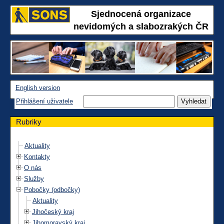
Sjednocená organizace
nevidomých a slabozrakých ČR
English version
Přihlášení uživatele
Rubriky
Aktuality
Kontakty
O nás
Služby
Pobočky (odbočky)
Aktuality
Jihočeský kraj
Jihomoravský kraj