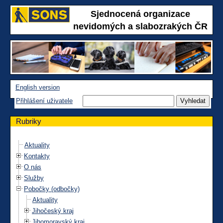
Sjednocená organizace
nevidomých a slabozrakých ČR
English version
Přihlášení uživatele
Rubriky
Aktuality
Kontakty
O nás
Služby
Pobočky (odbočky)
Aktuality
Jihočeský kraj
Jihomoravský kraj