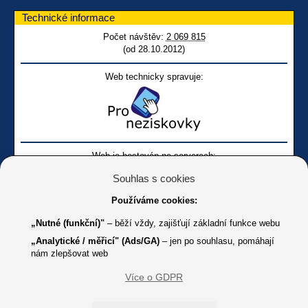
Technické informace
Počet návštěv:
2 069 815
(od 28.10.2012)
Web technicky spravuje:
Web je hostován na serverech:
Souhlas s cookies
Používáme cookies:
„Nutné (funkční)"
– běží vždy, zajišťují základní funkce webu
„Analytické / měřicí" (Ads/GA)
– jen po souhlasu, pomáhají
nám zlepšovat web
Facebook SONS
Facebook sbírky Bílá pastelka
SONS
Více o GDPR
Online
Youtube SONS