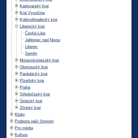
Karlovarský kraj
Kraj Vysočina
Královéhradecký kraj
Liberecký kraj
Česká Lípa
Jablonec nad Nisou
Liberec
Semily
Moravskoslezský kraj
Olomoucký kraj
Pardubický kraj
Plzeňský kraj
Praha
Středočeský kraj
Ústecký kraj
Zlínský kraj
Kluby
Podpora naší činnosti
Pro média
Kultura