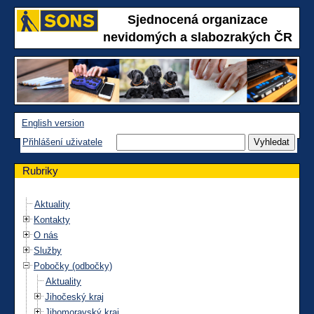
Sjednocená organizace
nevidomých a slabozrakých ČR
English version
Přihlášení uživatele
Rubriky
Aktuality
Kontakty
O nás
Služby
Pobočky (odbočky)
Aktuality
Jihočeský kraj
Jihomoravský kraj