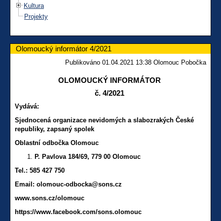
Kultura
Projekty
Olomoucký informátor 4/2021
Publikováno 01.04.2021 13:38 Olomouc Pobočka
OLOMOUCKÝ INFORMÁTOR
č. 4/2021
Vydává:
Sjednocená organizace nevidomých a slabozrakých České
republiky, zapsaný spolek
Oblastní odbočka Olomouc
P. Pavlova 184/69, 779 00 Olomouc
Tel.: 585 427 750
Email: olomouc-odbocka@sons.cz
www.sons.cz/olomouc
https://www.facebook.com/sons.olomouc