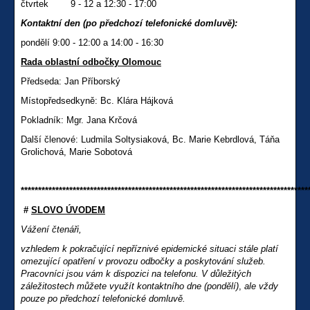
čtvrtek 9 - 12 a 12:30 - 17:00
Kontaktní den (po předchozí telefonické domluvě):
pondělí 9:00 - 12:00 a 14:00 - 16:30
Rada oblastní odbočky Olomouc
Předseda: Jan Příborský
Místopředsedkyně: Bc. Klára Hájková
Pokladník: Mgr. Jana Krčová
Další členové: Ludmila Soltysiaková, Bc. Marie Kebrdlová, Táňa
Grolichová, Marie Sobotová
***********************************************************************************
#
SLOVO ÚVODEM
Vážení čtenáři,
vzhledem k pokračující nepříznivé epidemické situaci stále platí
omezující opatření v provozu odbočky a poskytování služeb.
Pracovníci jsou vám k dispozici na telefonu. V důležitých
záležitostech můžete využít kontaktního dne (pondělí)
,
ale vždy
pouze po předchozí telefonické domluvě.