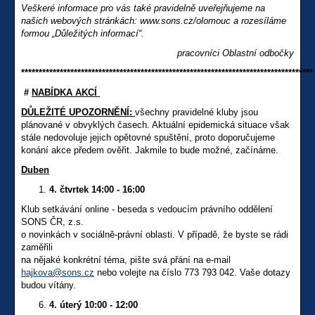
Veškeré informace pro vás také pravidelně uveřejňujeme na
našich webových stránkách: www.sons.cz/olomouc a rozesíláme
formou „Důležitých informací“.
pracovníci Oblastní odbočky
***********************************************************************************
#
NABÍDKA AKCÍ
DŮLEŽITÉ UPOZORNĚNÍ:
všechny pravidelné kluby jsou
plánované v obvyklých časech. Aktuální epidemická situace však
stále nedovoluje jejich opětovné spuštění, proto doporučujeme
konání akce předem ověřit. Jakmile to bude možné, začínáme.
Duben
4. čtvrtek 14:00 - 16:00
Klub setkávání online - beseda s vedoucím právního oddělení
SONS ČR, z.s.
o novinkách v sociálně-právní oblasti. V případě, že byste se rádi
zaměřili
na nějaké konkrétní téma, pište svá přání na e-mail
hajkova@sons.cz
nebo volejte na číslo 773 793 042. Vaše dotazy
budou vítány.
4. úterý 10:00 - 12:00