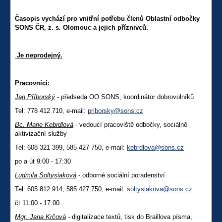
Časopis vychází pro vnitřní potřebu členů Oblastní odbočky
SONS ČR, z. s. Olomouc a jejich příznivců.
Je neprodejný.
Pracovníci:
Jan Příborský
- předseda OO SONS, koordinátor dobrovolníků
Tel: 778 412 710, e-mail:
priborsky@sons.cz
Bc. Marie Kebrdlová
- vedoucí pracoviště odbočky, sociálně
aktivizační služby
Tel: 608 321 399, 585 427 750, e-mail:
kebrdlova@sons.cz
po a út 9:00 - 17:30
Ludmila Soltysiaková
- odborné sociální poradenství
Tel: 605 812 914, 585 427 750, e-mail:
soltysiakova@sons.cz
čt 11:00 - 17:00
Mgr. Jana Krčová
- digitalizace textů, tisk do Braillova písma,