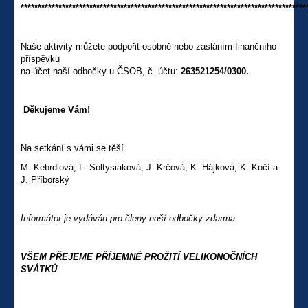
***********************************************************************************
Naše aktivity můžete podpořit osobně nebo zasláním finančního
příspěvku
na účet naší odbočky u ČSOB, č. účtu:
263521254/0300.
Děkujeme Vám!
Na setkání s vámi se těší
M. Kebrdlová, L. Soltysiaková, J. Krčová, K. Hájková, K. Kočí a
J. Příborský
Informátor je vydáván pro členy naší odbočky zdarma
VŠEM PŘEJEME PŘÍJEMNÉ PROŽITÍ VELIKONOČNÍCH
SVÁTKŮ