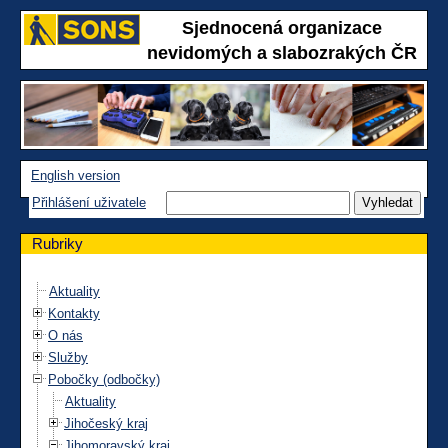
Sjednocená organizace
nevidomých a slabozrakých ČR
English version
Přihlášení uživatele
Rubriky
Aktuality
Kontakty
O nás
Služby
Pobočky (odbočky)
Aktuality
Jihočeský kraj
Jihomoravský kraj