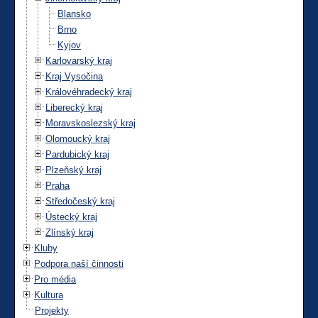
Blansko
Brno
Kyjov
Karlovarský kraj
Kraj Vysočina
Královéhradecký kraj
Liberecký kraj
Moravskoslezský kraj
Olomoucký kraj
Pardubický kraj
Plzeňský kraj
Praha
Středočeský kraj
Ústecký kraj
Zlínský kraj
Kluby
Podpora naší činnosti
Pro média
Kultura
Projekty