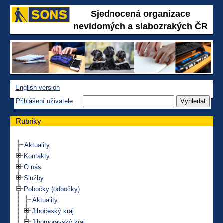
Sjednocená organizace
nevidomých a slabozrakých ČR
English version
Přihlášení uživatele
Rubriky
Aktuality
Kontakty
O nás
Služby
Pobočky (odbočky)
Aktuality
Jihočeský kraj
Jihomoravský kraj