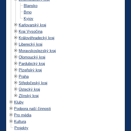
Blansko
Brno
Kyjov
Karlovarský kraj
Kraj Vysočina
Královéhradecký kraj
Liberecký kraj
Moravskoslezský kraj
Olomoucký kraj
Pardubický kraj
Plzeňský kraj
Praha
Středočeský kraj
Ústecký kraj
Zlínský kraj
Kluby
Podpora naší činnosti
Pro média
Kultura
Projekty