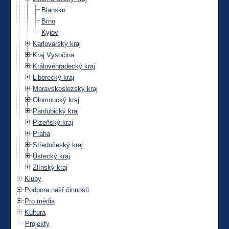
Blansko
Brno
Kyjov
Karlovarský kraj
Kraj Vysočina
Královéhradecký kraj
Liberecký kraj
Moravskoslezský kraj
Olomoucký kraj
Pardubický kraj
Plzeňský kraj
Praha
Středočeský kraj
Ústecký kraj
Zlínský kraj
Kluby
Podpora naší činnosti
Pro média
Kultura
Projekty