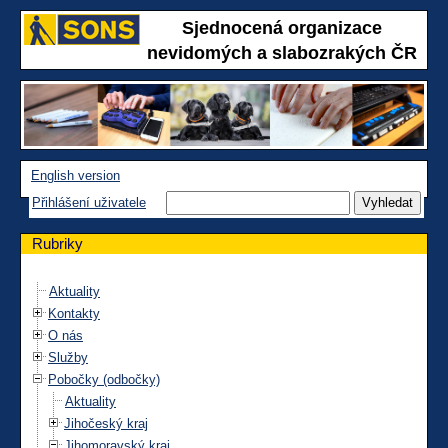
Sjednocená organizace
nevidomých a slabozrakých ČR
English version
Přihlášení uživatele
Rubriky
Aktuality
Kontakty
O nás
Služby
Pobočky (odbočky)
Aktuality
Jihočeský kraj
Jihomoravský kraj