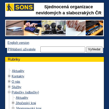
Sjednocená organizace
nevidomých a slabozrakých ČR
English version
Přihlášení uživatele
Rubriky
Aktuality
Kontakty
O nás
Služby
Pobočky (odbočky)
Aktuality
Jihočeský kraj
Jihomoravský kraj