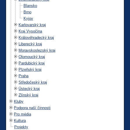
Blansko
Brno
Kyjov
Karlovarský kraj
Kraj Vysočina
Královéhradecký kraj
Liberecký kraj
Moravskoslezský kraj
Olomoucký kraj
Pardubický kraj
Plzeňský kraj
Praha
Středočeský kraj
Ústecký kraj
Zlínský kraj
Kluby
Podpora naší činnosti
Pro média
Kultura
Projekty