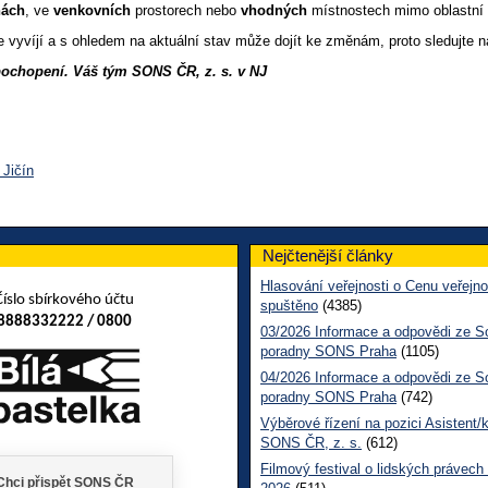
nách
, ve
venkovních
prostorech nebo
vhodných
místnostech mimo oblastní
e vyvíjí a s ohledem na aktuální stav může dojít ke změnám, proto sledujte 
ochopení. Váš tým SONS ČR, z. s. v NJ
 Jičín
Nejčtenější články
Hlasování veřejnosti o Cenu veřejno
Číslo sbírkového účtu
spuštěno
(4385)
8888332222 / 0800
03/2026 Informace a odpovědi ze So
poradny SONS Praha
(1105)
04/2026 Informace a odpovědi ze So
poradny SONS Praha
(742)
Výběrové řízení na pozici Asistent/
SONS ČR, z. s.
(612)
Filmový festival o lidských právech