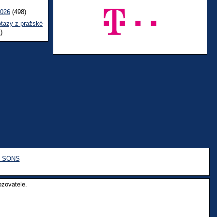
2026
(498)
otazy z pražské
)
e SONS
ozovatele.