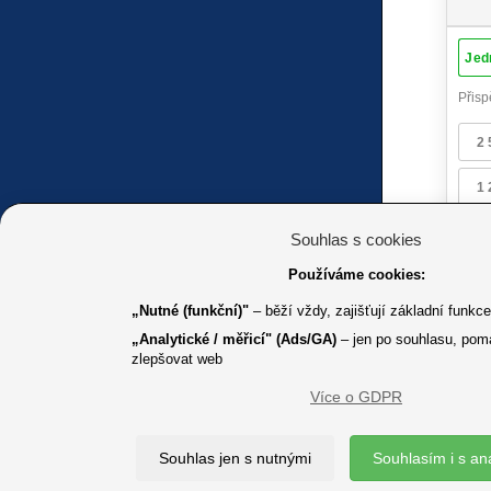
Souhlas s cookies
Používáme cookies:
„Nutné (funkční)"
– běží vždy, zajišťují základní funkc
„Analytické / měřicí" (Ads/GA)
– jen po souhlasu, pom
zlepšovat web
Více o GDPR
K jakémuk
Souhlas jen s nutnými
Souhlasím i s an