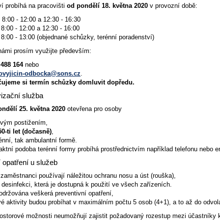
í probíhá na pracovišti
od pondělí 18. května 2020
v provozní době:
 8:00 - 12:00 a 12:30 - 16:30
8:00 - 12:00 a 12:30 - 16:00
 8:00 - 13:00 (objednané schůzky, terénní poradenství)
ámi prosím využijte především:
 488 164
nebo
ovyjicin-odbocka@sons.cz
.
ujeme si termín schůzky domluvit dopředu.
vizační služba
ndělí 25. května 2020
otevřena pro osoby
ovým postižením,
0-ti let (dočasně)
,
rénní, tak ambulantní formě.
ktní podoba terénní formy probíhá prostřednictvím například telefonu nebo e
 opatření u služeb
a zaměstnanci používají náležitou ochranu nosu a úst (rouška),
í desinfekci, která je dostupná k použití ve všech zařízeních.
držována veškerá preventivní opatření,
é aktivity budou probíhat v maximálním počtu 5 osob (4+1), a to až do odvol
ostorové možnosti neumožňují zajistit požadovaný rozestup mezi účastníky ko