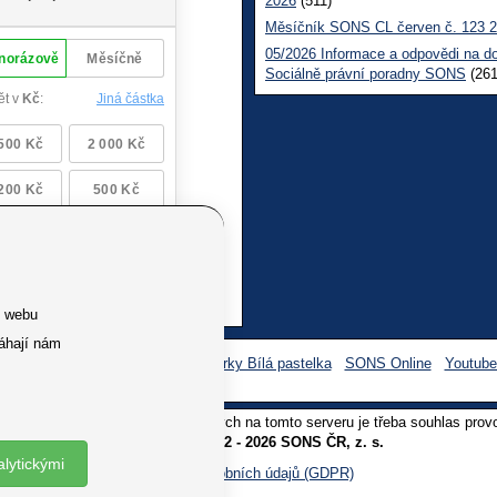
2026
(511)
Měsíčník SONS CL červen č. 123 
05/2026 Informace a odpovědi na d
Sociálně právní poradny SONS
(261
e webu
áhají nám
Facebook SONS
Facebook sbírky Bílá pastelka
SONS Online
Youtub
oliv užití textů a obrázků uvedených na tomto serveru je třeba souhlas prov
Copyright © 2012 - 2026 SONS ČR, z. s.
alytickými
Ochrana osobních údajů (GDPR)