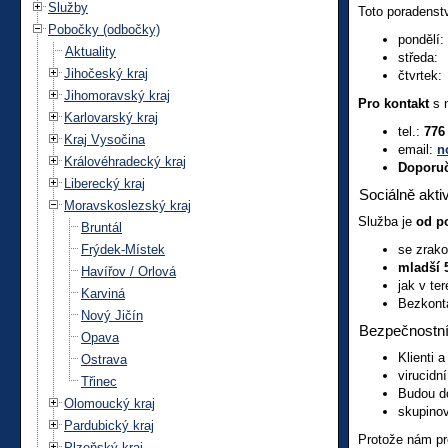
Služby
Toto poradenstv
Pobočky (odbočky)
pondělí:
Aktuality
středa: 
Jihočeský kraj
čtvrtek:
Jihomoravský kraj
Pro kontakt
s n
Karlovarský kraj
tel.:
776
Kraj Vysočina
email:
n
Královéhradecký kraj
Doporuč
Liberecký kraj
Sociálně akti
Moravskoslezský kraj
Služba je
od po
Bruntál
Frýdek-Místek
se zrak
mladší 5
Havířov / Orlová
jak v te
Karviná
Bezkonta
Nový Jičín
Bezpečnostní
Opava
Klienti 
Ostrava
virucidn
Třinec
Budou do
Olomoucký kraj
skupinov
Pardubický kraj
Protože nám pr
Plzeňský kraj