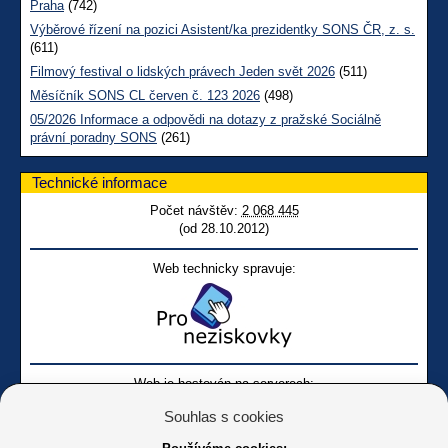
Praha
(742)
Výběrové řízení na pozici Asistent/ka prezidentky SONS ČR, z. s.
(611)
Filmový festival o lidských právech Jeden svět 2026
(511)
Měsíčník SONS CL červen č. 123 2026
(498)
05/2026 Informace a odpovědi na dotazy z pražské Sociálně
právní poradny SONS
(261)
Technické informace
Počet návštěv:
2 068 445
(od 28.10.2012)
Web technicky spravuje:
Web je hostován na serverech:
Souhlas s cookies