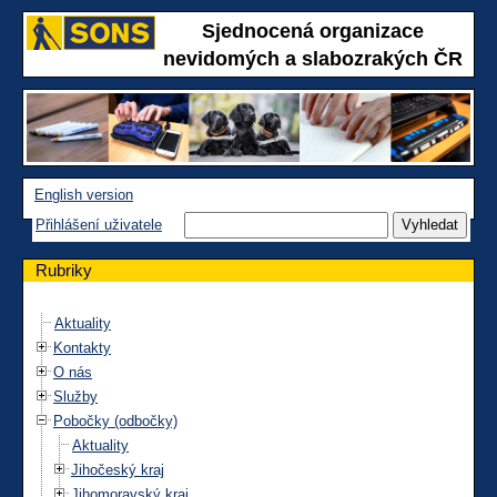
Sjednocená organizace
nevidomých a slabozrakých ČR
English version
Přihlášení uživatele
Rubriky
Aktuality
Kontakty
O nás
Služby
Pobočky (odbočky)
Aktuality
Jihočeský kraj
Jihomoravský kraj