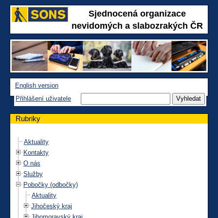
Sjednocená organizace
nevidomých a slabozrakých ČR
English version
Přihlášení uživatele
Rubriky
Aktuality
Kontakty
O nás
Služby
Pobočky (odbočky)
Aktuality
Jihočeský kraj
Jihomoravský kraj