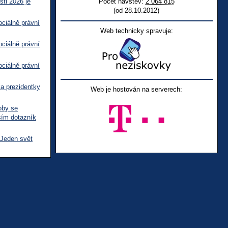
sti 2026 je
Počet návštěv:
2 064 815
(od 28.10.2012)
ciálně právní
Web technicky spravuje:
ciálně právní
ciálně právní
ka prezidentky
Web je hostován na serverech:
oby se
sím dotazník
 Jeden svět