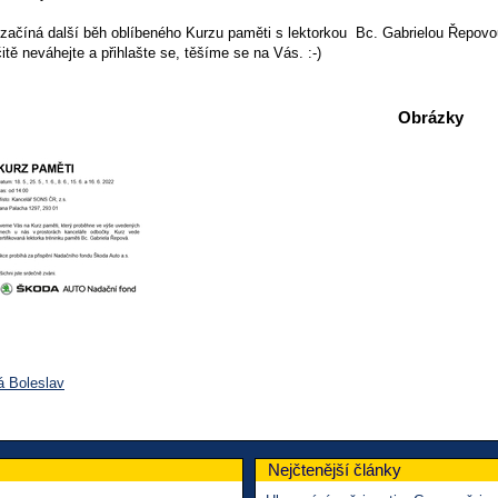
začíná další běh oblíbeného Kurzu paměti s lektorkou Bc. Gabrielou Řepovou.
čitě neváhejte a přihlašte se, těšíme se na Vás. :-)
Obrázky
á Boleslav
Nejčtenější články