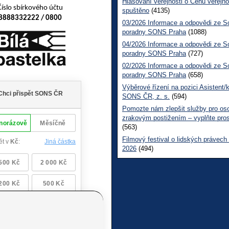
Hlasování veřejnosti o Cenu veřejno
Číslo sbírkového účtu
spuštěno
(4135)
8888332222 / 0800
03/2026 Informace a odpovědi ze So
poradny SONS Praha
(1088)
04/2026 Informace a odpovědi ze So
poradny SONS Praha
(727)
02/2026 Informace a odpovědi ze So
poradny SONS Praha
(658)
Výběrové řízení na pozici Asistent/
SONS ČR, z. s.
(594)
Pomozte nám zlepšit služby pro os
zrakovým postižením – vyplňte pro
(563)
Filmový festival o lidských právech
2026
(494)