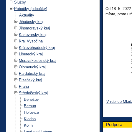
Služby
Pobočky (odbočky)
Od 18. 5. 2022 
místa, proto ur
Aktuality
Jihočeský kraj
Jihomoravský kraj
Karlovarský kraj
Kraj Vysočina
Královéhradecký kraj
Liberecký kraj
Moravskoslezský kraj
Olomoucký kraj
Pardubický kraj
Plzeňský kraj
Praha
Středočeský kraj
Benešov
V rubrice Mlad
Beroun
Hořovice
Kladno
Podpora
Kolín
Lysá nad Labem