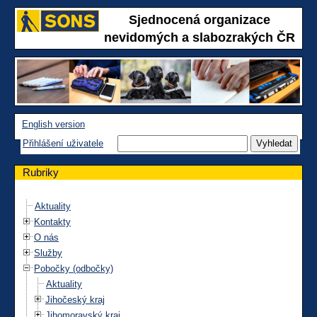
Sjednocená organizace
nevidomých a slabozrakých ČR
English version
Přihlášení uživatele
Rubriky
Aktuality
Kontakty
O nás
Služby
Pobočky (odbočky)
Aktuality
Jihočeský kraj
Jihomoravský kraj