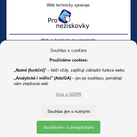
Web technicky spravuje:
Web je hostován na serverech:
Souhlas s cookies
Používáme cookies:
„Nutné (funkční)"
– běží vždy, zajišťují základní funkce webu
„Analytické / měřicí" (Ads/GA)
– jen po souhlasu, pomáhají
nám zlepšovat web
Facebook SONS
Facebook sbírky Bílá pastelka
SONS
Více o GDPR
Online
Youtube SONS
K jakémukoliv užití textů a obrázků uvedených na tomto serveru je
Souhlas jen s nutnými
třeba souhlas provozovatele.
Copyright © 2012 - 2026 SONS ČR, z. s.
Souhlasím i s analytickými
Ochrana osobních údajů (GDPR)