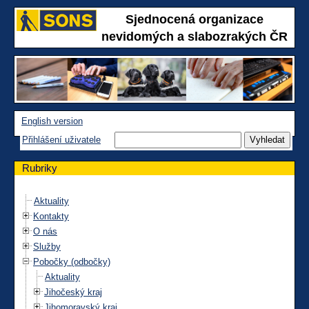
Sjednocená organizace
nevidomých a slabozrakých ČR
English version
Přihlášení uživatele
Rubriky
Aktuality
Kontakty
O nás
Služby
Pobočky (odbočky)
Aktuality
Jihočeský kraj
Jihomoravský kraj