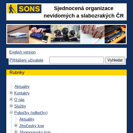
Sjednocená organizace
nevidomých a slabozrakých ČR
English version
Přihlášení uživatele
Rubriky
Aktuality
Kontakty
O nás
Služby
Pobočky (odbočky)
Aktuality
Jihočeský kraj
Jihomoravský kraj