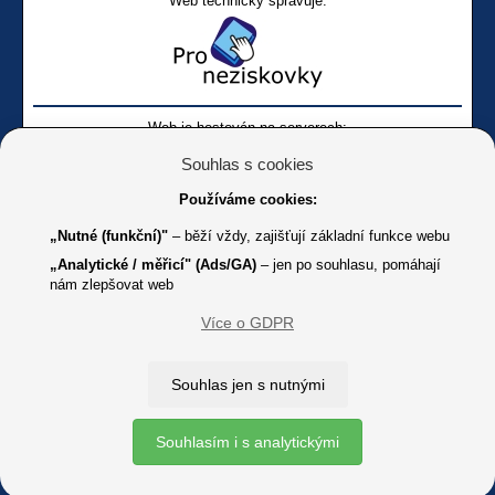
Web technicky spravuje:
Web je hostován na serverech:
Souhlas s cookies
Používáme cookies:
„Nutné (funkční)"
– běží vždy, zajišťují základní funkce webu
„Analytické / měřicí" (Ads/GA)
– jen po souhlasu, pomáhají
nám zlepšovat web
Facebook SONS
Facebook sbírky Bílá pastelka
SONS
Více o GDPR
Online
Youtube SONS
K jakémukoliv užití textů a obrázků uvedených na tomto serveru je
Souhlas jen s nutnými
třeba souhlas provozovatele.
Copyright © 2012 - 2026 SONS ČR, z. s.
Souhlasím i s analytickými
Ochrana osobních údajů (GDPR)