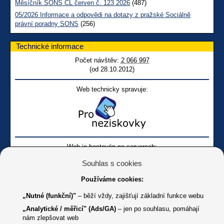
Měsíčník SONS CL červen č. 123 2026
(487)
05/2026 Informace a odpovědi na dotazy z pražské Sociálně
právní poradny SONS
(256)
Technické informace
Počet návštěv:
2 066 997
(od 28.10.2012)
Web technicky spravuje:
Web je hostován na serverech:
Souhlas s cookies
Používáme cookies:
„Nutné (funkční)"
– běží vždy, zajišťují základní funkce webu
„Analytické / měřicí" (Ads/GA)
– jen po souhlasu, pomáhají
nám zlepšovat web