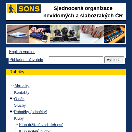
Sjednocená organizace
nevidomých a slabozrakých ČR
English version
Přihlášení uživatele
Rubriky
Aktuality
Kontakty
O nás
Služby
Pobočky (odbočky)
Kluby
Klub držitelů vodicích psů
Klub učitelů hudby