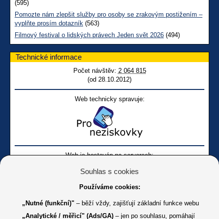
(595)
Pomozte nám zlepšit služby pro osoby se zrakovým postižením –
vyplňte prosím dotazník
(563)
Filmový festival o lidských právech Jeden svět 2026
(494)
Technické informace
Počet návštěv:
2 064 815
(od 28.10.2012)
Web technicky spravuje:
Web je hostován na serverech:
Souhlas s cookies
Používáme cookies:
„Nutné (funkční)"
– běží vždy, zajišťují základní funkce webu
„Analytické / měřicí" (Ads/GA)
– jen po souhlasu, pomáhají