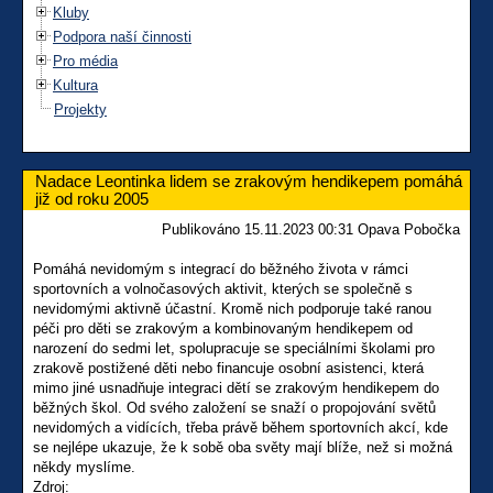
Kluby
Podpora naší činnosti
Pro média
Kultura
Projekty
Nadace Leontinka lidem se zrakovým hendikepem pomáhá
již od roku 2005
Publikováno 15.11.2023 00:31 Opava Pobočka
Pomáhá nevidomým s integrací do běžného života v rámci
sportovních a volnočasových aktivit, kterých se společně s
nevidomými aktivně účastní. Kromě nich podporuje také ranou
péči pro děti se zrakovým a kombinovaným hendikepem od
narození do sedmi let, spolupracuje se speciálními školami pro
zrakově postižené děti nebo financuje osobní asistenci, která
mimo jiné usnadňuje integraci dětí se zrakovým hendikepem do
běžných škol. Od svého založení se snaží o propojování světů
nevidomých a vidících, třeba právě během sportovních akcí, kde
se nejlépe ukazuje, že k sobě oba světy mají blíže, než si možná
někdy myslíme.
Zdroj: