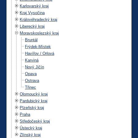
Karlovarský kraj
Kraj Vysočina
Královéhradecký kraj
Liberecký kraj
Moravskoslezský kraj
Bruntál
Frýdek-Místek
Havířov / Orlová
Karviná
Nový Jičín
Opava
Ostrava
Třinec
Olomoucký kraj
Pardubický kraj
Plzeňský kraj
Praha
Středočeský kraj
Ústecký kraj
Zlínský kraj