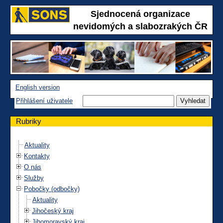
Sjednocená organizace
nevidomých a slabozrakých ČR
English version
Přihlášení uživatele
Rubriky
Aktuality
Kontakty
O nás
Služby
Pobočky (odbočky)
Aktuality
Jihočeský kraj
Jihomoravský kraj