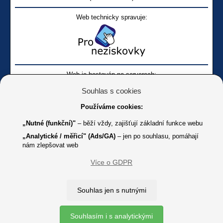
Web technicky spravuje:
Web je hostován na serverech:
Souhlas s cookies
Používáme cookies:
„Nutné (funkční)"
– běží vždy, zajišťují základní funkce webu
„Analytické / měřicí" (Ads/GA)
– jen po souhlasu, pomáhají
nám zlepšovat web
Facebook SONS
Facebook sbírky Bílá pastelka
SONS
Více o GDPR
Online
Youtube SONS
K jakémukoliv užití textů a obrázků uvedených na tomto serveru je
Souhlas jen s nutnými
třeba souhlas provozovatele.
Copyright © 2012 - 2026 SONS ČR, z. s.
Souhlasím i s analytickými
Ochrana osobních údajů (GDPR)