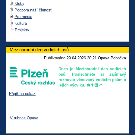
Kluby
Podpora naší činnosti
Pro média
Kultura
Projekty
Mezinárodní den vodicích psů
Publikováno 29.04.2026 20:21 Opava Pobočka
Dnes
je Mezinárodní den vodicích
psů. Poslechněte si zajímavý
rozhovor věnovaný vodicím psům a
jejich výcviku
. 🦮👨🏻‍🦯
Přejít na odkaz
V rubrice Opava