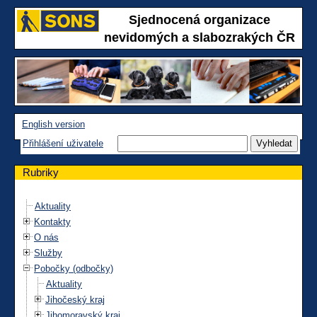
Sjednocená organizace
nevidomých a slabozrakých ČR
English version
Přihlášení uživatele
Rubriky
Aktuality
Kontakty
O nás
Služby
Pobočky (odbočky)
Aktuality
Jihočeský kraj
Jihomoravský kraj