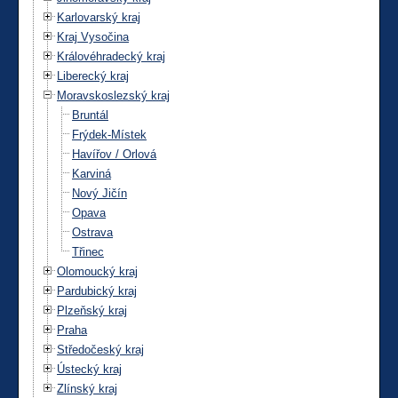
Karlovarský kraj
Kraj Vysočina
Královéhradecký kraj
Liberecký kraj
Moravskoslezský kraj
Bruntál
Frýdek-Místek
Havířov / Orlová
Karviná
Nový Jičín
Opava
Ostrava
Třinec
Olomoucký kraj
Pardubický kraj
Plzeňský kraj
Praha
Středočeský kraj
Ústecký kraj
Zlínský kraj