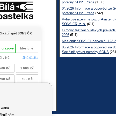
poradny SONS Praha
(1105)
04/2026 Informace a odpovědi ze So
poradny SONS Praha
(742)
Výběrové řízení na pozici Asistent/
SONS ČR, z. s.
(611)
Filmový festival o lidských právech
2026
(511)
Měsíčník SONS CL červen č. 123 
05/2026 Informace a odpovědi na d
Sociálně právní poradny SONS
(261
e webu
áhají nám