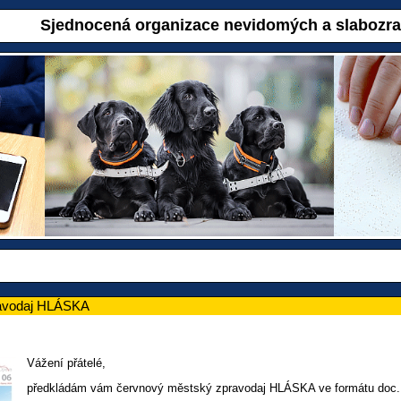
Sjednocená organizace nevidomých a slabozr
avodaj HLÁSKA
Vážení přátelé,
předkládám vám červnový městský zpravodaj HLÁSKA ve formátu doc.