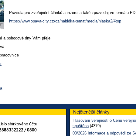
Pravidla pro zveřejnění článků a inzerci a také zpravodaj ve formátu P
https://www.opava-city.cz/cz/nabidka-temat/media/hlaska2/#top
ení a pohodové dny Vám přeje
ová
 pracovnice
r
va
Nejčtenější články
Hlasování veřejnosti o Cenu veřejno
Číslo sbírkového účtu
spuštěno
(4379)
8888332222 / 0800
03/2026 Informace a odpovědi ze So