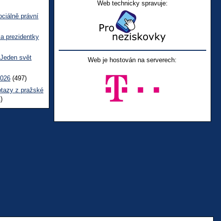
Web technicky spravuje:
ciálně právní
ka prezidentky
 Jeden svět
Web je hostován na serverech:
2026
(497)
otazy z pražské
)