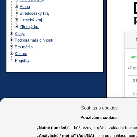
Praha
Středočeský kraj
Ústecký kraj
Zlínský kraj
Kluby
Podpora naší činnosti
Pro média
Kultura
Projekty
Souhlas s cookies
Používáme cookies:
„Nutné (funkční)"
– běží vždy, zajišťují základní funkc
„Analytické / měřicí" (Ads/GA)
– jen po souhlasu, pom