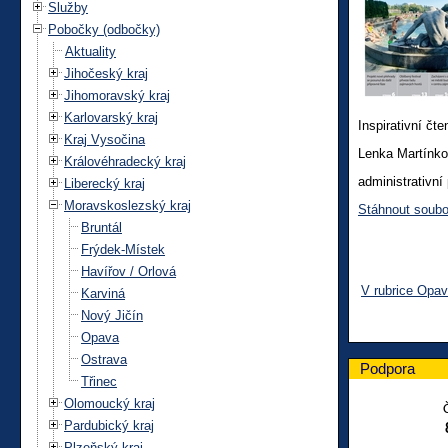
Služby
Pobočky (odbočky)
Aktuality
Jihočeský kraj
Jihomoravský kraj
Karlovarský kraj
Inspirativní čt
Kraj Vysočina
Lenka Martínk
Královéhradecký kraj
administrativní
Liberecký kraj
Moravskoslezský kraj
Stáhnout soubo
Bruntál
Frýdek-Místek
Havířov / Orlová
V rubrice Opa
Karviná
Nový Jičín
Opava
Ostrava
Podpora
Třinec
Olomoucký kraj
Pardubický kraj
Plzeňský kraj