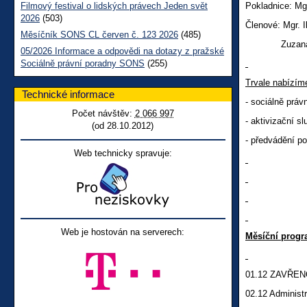
Filmový festival o lidských právech Jeden svět
Pokladnice: Mgr
2026
(503)
Členové: Mgr. 
Měsíčník SONS CL červen č. 123 2026
(485)
Zuzana Ducho
05/2026 Informace a odpovědi na dotazy z pražské
Sociálně právní poradny SONS
(255)
Trvale nabízím
Technické informace
-
sociálně práv
Počet návštěv:
2 066 997
- aktivizační s
(od 28.10.2012)
- předvádění p
Web technicky spravuje:
Web je hostován na serverech:
Měsíční progr
01.12 ZAVŘE
02.12 Administr