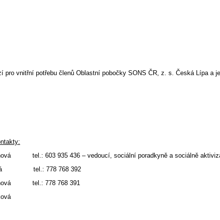
í pro vnitřní potřebu členů Oblastní pobočky SONS ČR, z. s. Česká Lípa a je
ntakty:
ínová tel.: 603 935 436 – vedoucí, sociální poradkyně a sociálně aktiviz
ová tel.: 778 768 392
ňová tel.: 778 768 391
ková