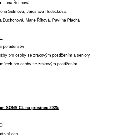
. Ilona Šolínová
Ilona Šolínová, Jaroslava Hudečková,
ňová, Marie Říhová, Pavlína Plachá
e:
ní poradenství
lužby pro osoby se zrakovým postižením a seniory
omůcek pro osoby se zrakovým postižením
am SONS CL na prosinec 2025:
NO
ativní den