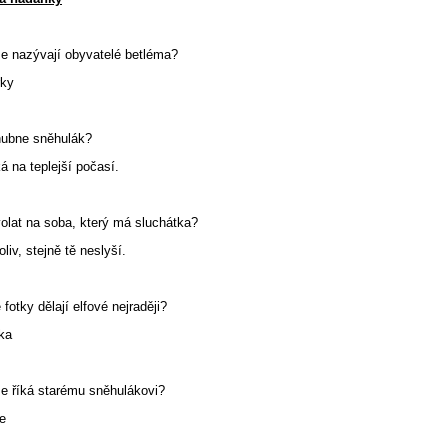
e nazývají obyvatelé betléma?
rky
hubne sněhulák?
 na teplejší počasí.
olat na soba, který má sluchátka?
iv, stejně tě neslyší.
otky dělají elfové nejraději?
ka
e říká starému sněhulákovi?
e