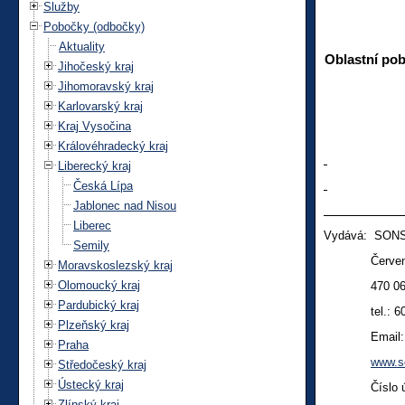
Služby
Pobočky (odbočky)
Aktuality
Oblastní po
Jihočeský kraj
Jihomoravský kraj
Karlovarský kraj
Kraj Vysočina
Královéhradecký kraj
Liberecký kraj
Česká Lípa
Jablonec nad Nisou
Liberec
Vydává: SONS
Semily
Červeného 
Moravskoslezský kraj
Olomoucký kraj
470 06 Če
Pardubický kraj
tel.:
6
Plzeňský kraj
Email
Praha
www.s
Středočeský kraj
Ústecký kraj
Číslo účtu
Zlínský kraj