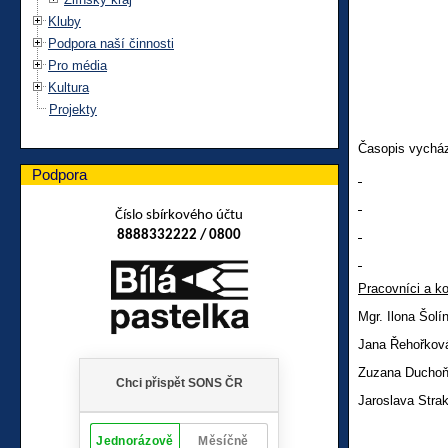
Kluby
Podpora naší činnosti
Pro média
Kultura
Projekty
Časopis vycház
Podpora
Číslo sbírkového účtu
8888332222 / 0800
Pracovníci
a ko
Mgr. Ilona Šol
Jana Řehořk
Zuzana Ducho
Jaroslava Stra