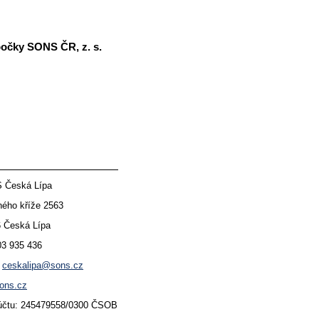
bočky SONS ČR, z. s.
 Česká Lípa
kříže 2563
ská Lípa
03 935 436
:
ceskalipa@sons.cz
ons.cz
: 245479558/0300 ČSOB