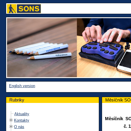
English version
Rubriky
Měsíčník SON
Aktuality
Měsíčník S
Kontakty
č. 117 p
O nás