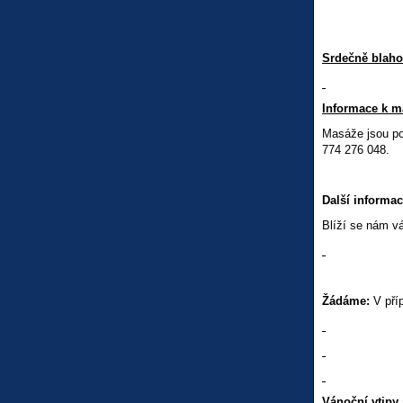
Srdečně blah
Informace k m
Masáže jsou po
774 276 048.
Další informac
Blíží se nám vá
Žádáme:
V pří
Vánoční vtipy