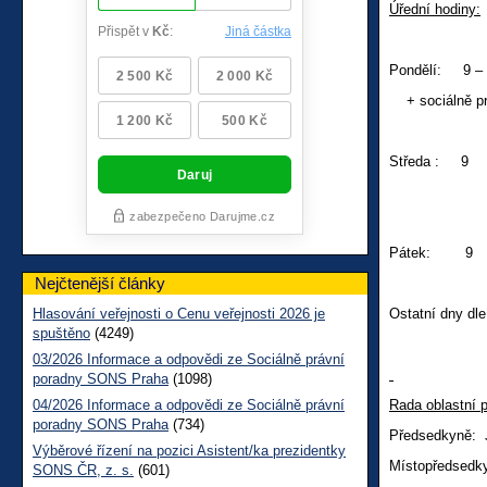
Úřední hodiny:
Pondělí: 9 – 1
+ sociálně pr
Středa : 9 
+soc
Pátek: 9 
Nejčtenější články
Hlasování veřejnosti o Cenu veřejnosti 2026 je
Ostatní dny dl
spuštěno
(4249)
03/2026 Informace a odpovědi ze Sociálně právní
poradny SONS Praha
(1098)
04/2026 Informace a odpovědi ze Sociálně právní
Rada oblastní 
poradny SONS Praha
(734)
Předsedkyně: 
Výběrové řízení na pozici Asistent/ka prezidentky
Místopředsedk
SONS ČR, z. s.
(601)