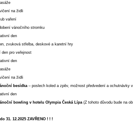
Masáže
ní na židli
 vaření
ní vánočního stromku
ativní den
n, zvuková střelba, deskové a karetní hry
 den pro veřejnost
ativní den
Masáže
ní na židli
ánoční besídka
– poslech koled a zpěv, možnost předvedení a ochutnávky v
ativní den
ánoční bowling v hotelu Olympia Česká Lípa
(Z tohoto důvodu bude na o
do 31. 12.2025 ZAVŘENO ! ! !