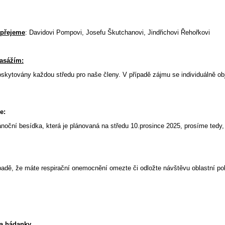
opřejeme
: Davidovi Pompovi, Josefu Škutchanovi, Jindřichovi Řehořkovi
asážím:
skytovány každou středu pro naše členy. V případě zájmu se individuálně ob
e:
noční besídka, která je plánovaná na středu 10.prosince 2025, prosíme tedy,
padě, že máte respirační onemocnění omezte či odložte návštěvu oblastní pob
 a hádanky