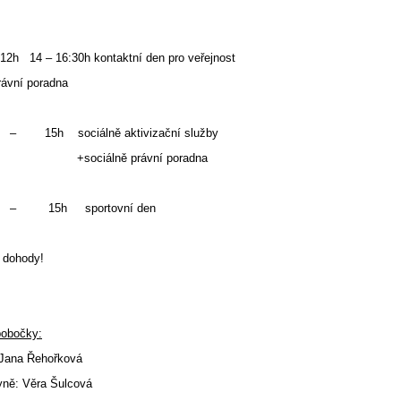
2h 14 – 16:30h kontaktní den pro veřejnost
ávní poradna
– 15h sociálně aktivizační služby
iálně právní poradna
– 15h sportovní den
e dohody!
pobočky:
Jana Řehořková
yně: Věra Šulcová