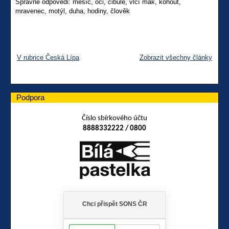
Správné odpovědi: měsíc, oči, cibule, vlčí mák, kohout,
mravenec, motýl, duha, hodiny, člověk
V rubrice Česká Lípa
Zobrazit všechny články
Podpora
Číslo sbírkového účtu
8888332222 / 0800