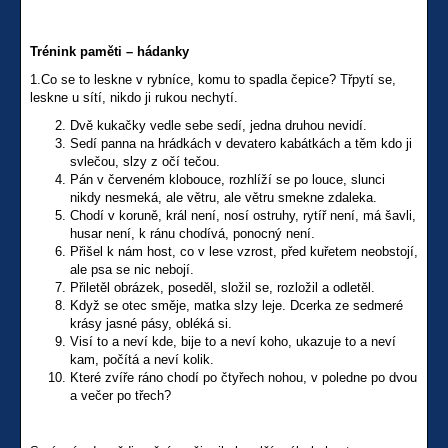
Trénink paměti – hádanky
1.Co se to leskne v rybníce, komu to spadla čepice? Třpytí se,
leskne u sítí, nikdo ji rukou nechytí.
Dvě kukačky vedle sebe sedí, jedna druhou nevidí.
Sedí panna na hrádkách v devatero kabátkách a těm kdo ji
svlečou, slzy z očí tečou.
Pán v červeném klobouce, rozhlíží se po louce, slunci
nikdy nesmeká, ale větru, ale větru smekne zdaleka.
Chodí v koruně, král není, nosí ostruhy, rytíř není, má šavli,
husar není, k ránu chodívá, ponocný není.
Přišel k nám host, co v lese vzrost, před kuřetem neobstojí,
ale psa se nic nebojí.
Přiletěl obrázek, poseděl, složil se, rozložil a odletěl.
Když se otec směje, matka slzy leje. Dcerka ze sedmeré
krásy jasné pásy, obléká si.
Visí to a neví kde, bije to a neví koho, ukazuje to a neví
kam, počítá a neví kolik.
Které zvíře ráno chodí po čtyřech nohou, v poledne po dvou
a večer po třech?