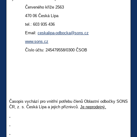
Červeného kříže 2563
470 06 Česká Lípa
tel.:
603 935 436
Email:
ceskalipa-odbocka@sons.cz
www.sons.cz
Číslo účtu: 245479558/0300 ČSOB
Časopis vychází pro vnitřní potřebu členů Oblastní odbočky SONS
ČR, z. s. Česká Lípa a jejich příznivců.
Je neprodejný.