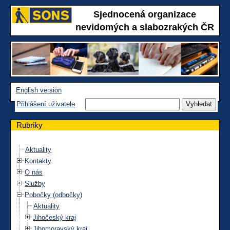
Sjednocená organizace
nevidomých a slabozrakých ČR
English version
Přihlášení uživatele
Rubriky
Aktuality
Kontakty
O nás
Služby
Pobočky (odbočky)
Aktuality
Jihočeský kraj
Jihomoravský kraj