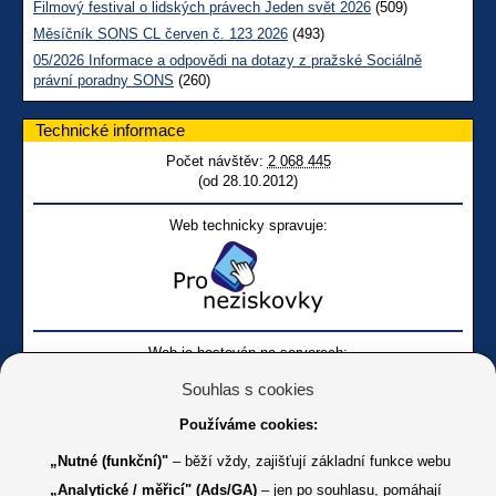
Filmový festival o lidských právech Jeden svět 2026
(509)
Měsíčník SONS CL červen č. 123 2026
(493)
05/2026 Informace a odpovědi na dotazy z pražské Sociálně
právní poradny SONS
(260)
Technické informace
Počet návštěv:
2 068 445
(od 28.10.2012)
Web technicky spravuje:
Web je hostován na serverech:
Souhlas s cookies
Používáme cookies:
„Nutné (funkční)"
– běží vždy, zajišťují základní funkce webu
„Analytické / měřicí" (Ads/GA)
– jen po souhlasu, pomáhají