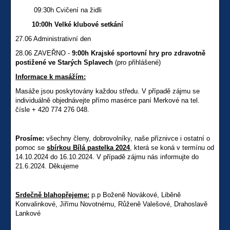
09:30h Cvičení na židli
10:00h Velké klubové setkání
27.06 Administrativní den
28.06 ZAVEŘNO -
9:00h Krajské sportovní hry pro zdravotně
postižené ve Starých Splavech
(pro přihlášené)
Informace k masážím:
Masáže jsou poskytovány každou středu. V případě zájmu se
individuálně objednávejte přímo masérce paní Merkové na tel.
čísle + 420 774 276 048.
Prosíme:
všechny členy, dobrovolníky, naše příznivce i ostatní o
pomoc se
sbírkou Bílá pastelka 2024
, která se koná v termínu od
14.10.2024 do 16.10.2024. V případě zájmu nás informujte do
21.6.2024. Děkujeme
Srdečně blahopřejeme:
p.p Boženě Novákové, Liběně
Konvalinkové, Jiřímu Novotnému, Růženě Valešové, Drahoslavě
Lankové