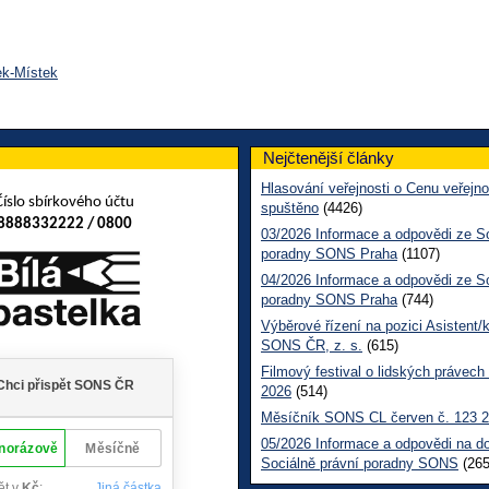
ek-Místek
Nejčtenější články
Hlasování veřejnosti o Cenu veřejno
Číslo sbírkového účtu
spuštěno
(4426)
8888332222 / 0800
03/2026 Informace a odpovědi ze So
poradny SONS Praha
(1107)
04/2026 Informace a odpovědi ze So
poradny SONS Praha
(744)
Výběrové řízení na pozici Asistent/
SONS ČR, z. s.
(615)
Filmový festival o lidských právech
2026
(514)
Měsíčník SONS CL červen č. 123 
05/2026 Informace a odpovědi na d
Sociálně právní poradny SONS
(265