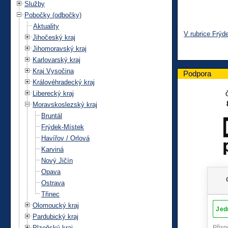
Služby
Pobočky (odbočky)
Aktuality
V rubrice Frýd
Jihočeský kraj
Jihomoravský kraj
Karlovarský kraj
Kraj Vysočina
Podpora
Královéhradecký kraj
Liberecký kraj
Moravskoslezský kraj
Bruntál
Frýdek-Místek
Havířov / Orlová
Karviná
Nový Jičín
Opava
Ostrava
Třinec
Olomoucký kraj
Pardubický kraj
Plzeňský kraj