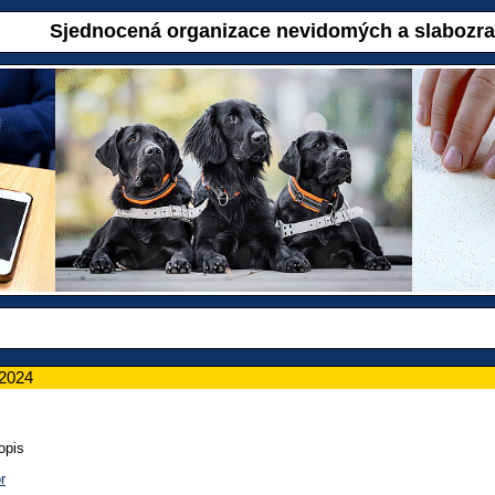
Sjednocená organizace nevidomých a slabozr
/2024
opis
r