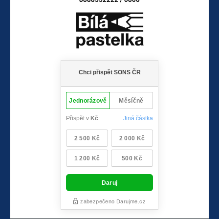
8888332222 / 0800