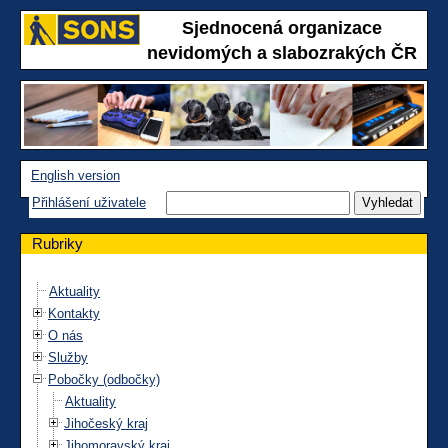
Sjednocená organizace
nevidomých a slabozrakých ČR
English version
Přihlášení uživatele
Rubriky
Aktuality
Kontakty
O nás
Služby
Pobočky (odbočky)
Aktuality
Jihočeský kraj
Jihomoravský kraj