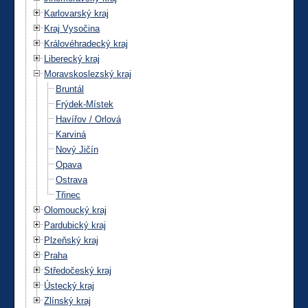
Karlovarský kraj
Kraj Vysočina
Královéhradecký kraj
Liberecký kraj
Moravskoslezský kraj
Bruntál
Frýdek-Místek
Havířov / Orlová
Karviná
Nový Jičín
Opava
Ostrava
Třinec
Olomoucký kraj
Pardubický kraj
Plzeňský kraj
Praha
Středočeský kraj
Ústecký kraj
Zlínský kraj