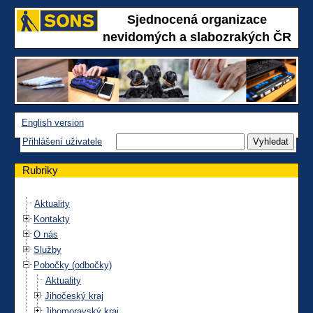
Sjednocená organizace
nevidomých a slabozrakých ČR
English version
Přihlášení uživatele
Rubriky
Aktuality
Kontakty
O nás
Služby
Pobočky (odbočky)
Aktuality
Jihočeský kraj
Jihomoravský kraj