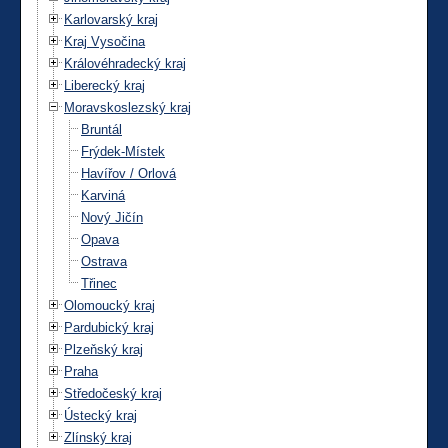
Karlovarský kraj
Kraj Vysočina
Královéhradecký kraj
Liberecký kraj
Moravskoslezský kraj
Bruntál
Frýdek-Místek
Havířov / Orlová
Karviná
Nový Jičín
Opava
Ostrava
Třinec
Olomoucký kraj
Pardubický kraj
Plzeňský kraj
Praha
Středočeský kraj
Ústecký kraj
Zlínský kraj