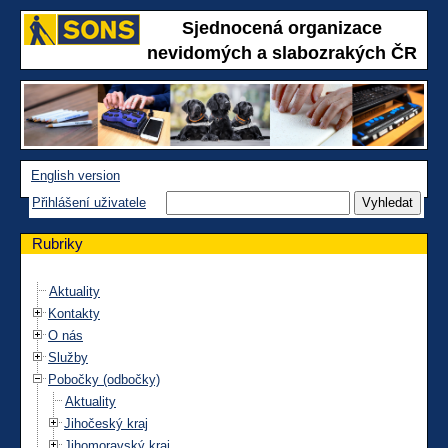
Sjednocená organizace
nevidomých a slabozrakých ČR
English version
Přihlášení uživatele
Rubriky
Aktuality
Kontakty
O nás
Služby
Pobočky (odbočky)
Aktuality
Jihočeský kraj
Jihomoravský kraj