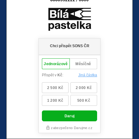
8888332222 / 0800