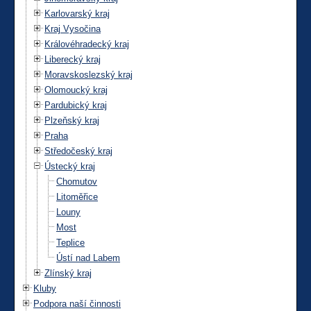
Karlovarský kraj
Kraj Vysočina
Královéhradecký kraj
Liberecký kraj
Moravskoslezský kraj
Olomoucký kraj
Pardubický kraj
Plzeňský kraj
Praha
Středočeský kraj
Ústecký kraj
Chomutov
Litoměřice
Louny
Most
Teplice
Ústí nad Labem
Zlínský kraj
Kluby
Podpora naší činnosti