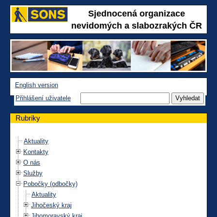
Sjednocená organizace
nevidomých a slabozrakých ČR
English version
Přihlášení uživatele
Rubriky
Aktuality
Kontakty
O nás
Služby
Pobočky (odbočky)
Aktuality
Jihočeský kraj
Jihomoravský kraj