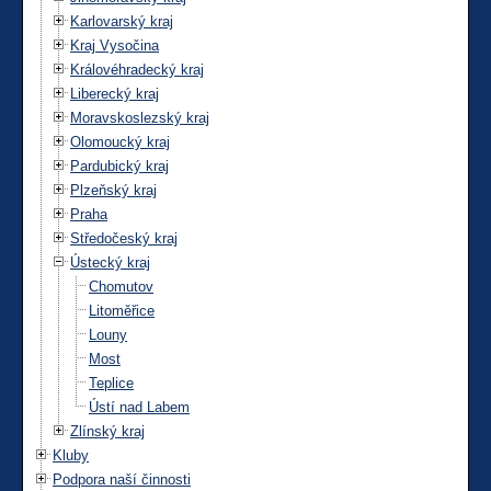
Karlovarský kraj
Kraj Vysočina
Královéhradecký kraj
Liberecký kraj
Moravskoslezský kraj
Olomoucký kraj
Pardubický kraj
Plzeňský kraj
Praha
Středočeský kraj
Ústecký kraj
Chomutov
Litoměřice
Louny
Most
Teplice
Ústí nad Labem
Zlínský kraj
Kluby
Podpora naší činnosti