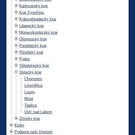
Karlovarský kraj
Kraj Vysočina
Královéhradecký kraj
Liberecký kraj
Moravskoslezský kraj
Olomoucký kraj
Pardubický kraj
Plzeňský kraj
Praha
Středočeský kraj
Ústecký kraj
Chomutov
Litoměřice
Louny
Most
Teplice
Ústí nad Labem
Zlínský kraj
Kluby
Podpora naší činnosti