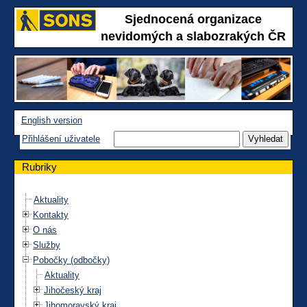
Sjednocená organizace
nevidomých a slabozrakých ČR
English version
Přihlášení uživatele
Rubriky
Aktuality
Kontakty
O nás
Služby
Pobočky (odbočky)
Aktuality
Jihočeský kraj
Jihomoravský kraj