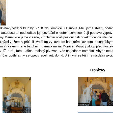
dninový výletní klub byl 27. 8. do Lomnice u Tišnova. Měli jsme štěstí, podař
u autobusu a hned začalo její povídání o historii Lomnice. Její poutavé vypr
y Marie, kde jsme v sedě, v chládku opět poslouchali o velmi cenné stavbě b
ými věžemi v průčelí, vnitřním vybavením barokními lavicemi, sochařskými d
m církevním raně barokním památkám na Moravě. Morový sloup před kostele
y 17. stol., fara, kašna, rodinný pivovar - vše na jednom náměstí. Abych n
í čas uběhl a my se opět vraceli aut. domů. Již nyní se těšíme na další akci.
Obrázky