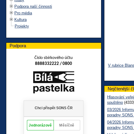
Podpora naší činnosti
Pro média
Kultura
Projekty
Podpora
Číslo sbírkového účtu
8888332222 / 0800
V rubrice Blan
Nejčtenější č
Hlasování veřej
spuštěno
(4333
03/2026 Inform
poradny SONS
04/2026 Inform
poradny SONS