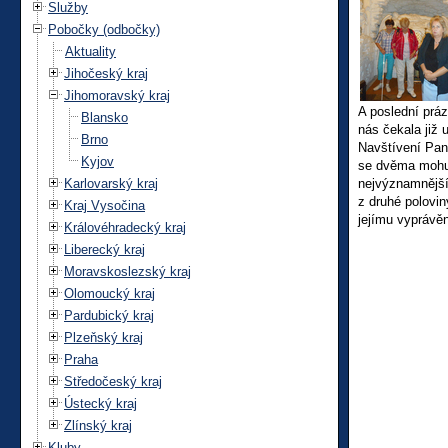
Služby
Pobočky (odbočky)
Aktuality
Jihočeský kraj
Jihomoravský kraj
A poslední práz
Blansko
nás čekala již 
Brno
Navštívení Pann
Kyjov
se dvěma mohutn
Karlovarský kraj
nejvýznamnější
z druhé polovin
Kraj Vysočina
jejímu vyprávěn
Královéhradecký kraj
Liberecký kraj
Moravskoslezský kraj
Olomoucký kraj
Pardubický kraj
Plzeňský kraj
Praha
Středočeský kraj
Ústecký kraj
Zlínský kraj
Kluby