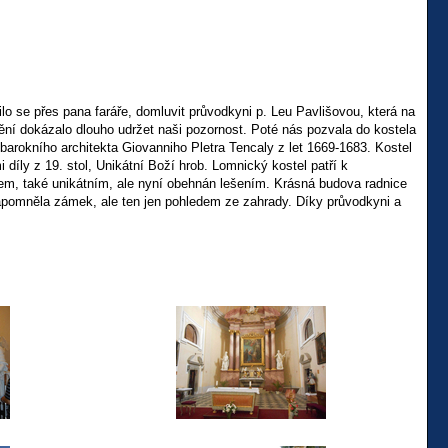
ilo se přes pana faráře, domluvit průvodkyni p. Leu Pavlišovou, která na
ávění dokázalo dlouho udržet naši pozornost. Poté nás pozvala do kostela
arokního architekta Giovanniho Pletra Tencaly z let 1669-1683. Kostel
íly z 19. stol, Unikátní Boží hrob. Lomnický kostel patří k
m, také unikátním, ale nyní obehnán lešením. Krásná budova radnice
ezapomněla zámek, ale ten jen pohledem ze zahrady. Díky průvodkyni a