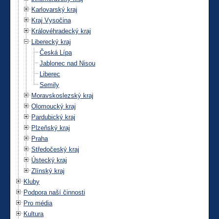
Karlovarský kraj
Kraj Vysočina
Královéhradecký kraj
Liberecký kraj
Česká Lípa
Jablonec nad Nisou
Liberec
Semily
Moravskoslezský kraj
Olomoucký kraj
Pardubický kraj
Plzeňský kraj
Praha
Středočeský kraj
Ústecký kraj
Zlínský kraj
Kluby
Podpora naší činnosti
Pro média
Kultura