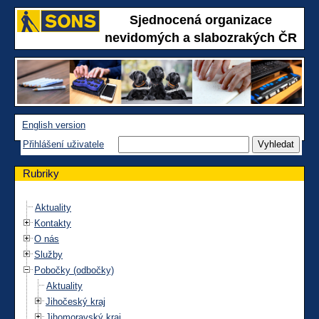
Sjednocená organizace
nevidomých a slabozrakých ČR
English version
Přihlášení uživatele
Rubriky
Aktuality
Kontakty
O nás
Služby
Pobočky (odbočky)
Aktuality
Jihočeský kraj
Jihomoravský kraj