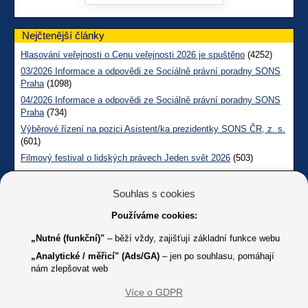
Nejčtenější články
Hlasování veřejnosti o Cenu veřejnosti 2026 je spuštěno
(4252)
03/2026 Informace a odpovědi ze Sociálně právní poradny SONS
Praha
(1098)
04/2026 Informace a odpovědi ze Sociálně právní poradny SONS
Praha
(734)
Výběrové řízení na pozici Asistent/ka prezidentky SONS ČR, z. s.
(601)
Filmový festival o lidských právech Jeden svět 2026
(503)
Měsíčník SONS CL červen č. 123 2026
(485)
05/2026 Informace a odpovědi na dotazy z pražské Sociálně
Souhlas s cookies
právní poradny SONS
(255)
Používáme cookies:
Technické informace
„Nutné (funkční)"
– běží vždy, zajišťují základní funkce webu
Počet návštěv:
2 066 997
„Analytické / měřicí" (Ads/GA)
– jen po souhlasu, pomáhají
(od 28.10.2012)
nám zlepšovat web
Více o GDPR
Web technicky spravuje: