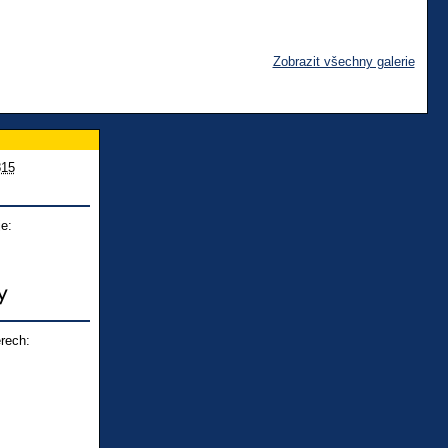
Zobrazit všechny galerie
815
e:
rech: