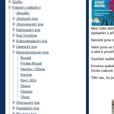
Služby
Pobočky (odbočky)
Aktuality
Jihočeský kraj
Jihomoravský kraj
Mezi naše oblí
Karlovarský kraj
spolupráci s př
Kraj Vysočina
Nemohli jsme na
Královéhradecký kraj
Liberecký kraj
Velmi jsme se t
a také k písnič
Moravskoslezský kraj
Bruntál
Součástí audiok
Frýdek-Místek
Kmotrou audiok
Havířov / Orlová
života zrakově 
Karviná
Těší nás, že js
Nový Jičín
Opava
Ostrava
Třinec
Olomoucký kraj
Pardubický kraj
Plzeňský kraj