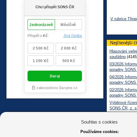
V rubrice Třine
Nejčtenější č
Hlasování veřej
spuštěno
(4145
03/2026 Inform
poradny SONS
04/2026 Inform
poradny SONS
02/2026 Inform
poradny SONS
Výběrové řízení
SONS ČR, z. s
Pomozte nám zl
zrakovým posti
Souhlas s cookies
(563)
Používáme cookies:
Filmový festiva