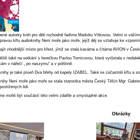
bené autorky knih pro děti rozhodně řadíme Markétu Vítkovou. Velmi si vážím
ípravou křtu audioknihy Není moře jako moře, jejíž děj se vztahuje ke vzpomí
jít vhodnější místo pro křest, jímž se stala kavárna a čítárna AVION v Čes
ěšili také na setkání s herečkou Pavlou Tomicovou, která vyrůstala v nedale
kám v nářečí „ po naszymu“ a v polštině.
nihy je také píseň Dva břehy od kapely IZABEL. Také se zúčastnili křtu a souč
nihy Není moře jako moře se stala starostka města Český Těšín Mgr. Gabrie
postižených lidí.
me mohli být součástí této velmi zdařilé a smysluplné akce.
Obrázky