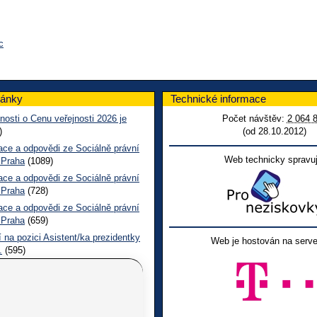
c
lánky
Technické informace
nosti o Cenu veřejnosti 2026 je
Počet návštěv:
2 064 
)
(od 28.10.2012)
ace a odpovědi ze Sociálně právní
Web technicky spravuj
 Praha
(1089)
ace a odpovědi ze Sociálně právní
 Praha
(728)
ace a odpovědi ze Sociálně právní
 Praha
(659)
 na pozici Asistent/ka prezidentky
Web je hostován na serve
.
(595)
epšit služby pro osoby se
žením – vyplňte prosím dotazník
l o lidských právech Jeden svět