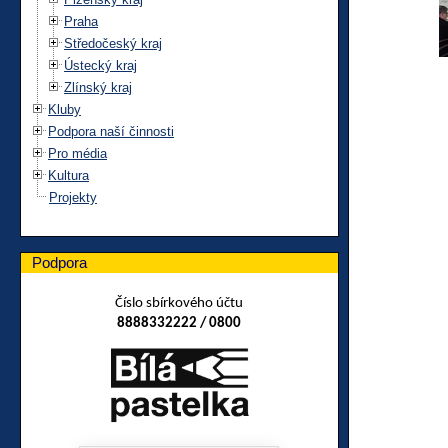
Praha
Středočeský kraj
Ústecký kraj
Zlínský kraj
Kluby
Podpora naší činnosti
Pro média
Kultura
Projekty
Podpora
Číslo sbírkového účtu
8888332222 / 0800