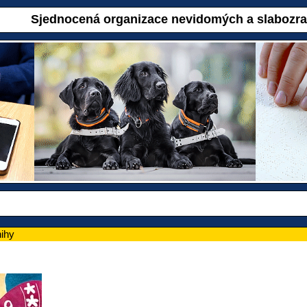
Sjednocená organizace nevidomých a slabozr
nihy