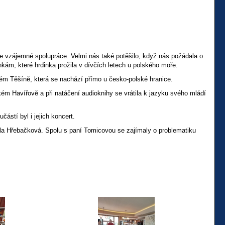
e vzájemné spolupráce. Velmi nás také potěšilo, když nás požádala o
nkám, které hrdinka prožila v dívčích letech u polského moře.
kém Těšíně, která se nachází přímo u česko-polské hranice.
kém Havířově a při natáčení audioknihy se vrátila k jazyku svého mládí
ástí byl i jejich koncert.
la Hřebačková. Spolu s paní Tomicovou se zajímaly o problematiku