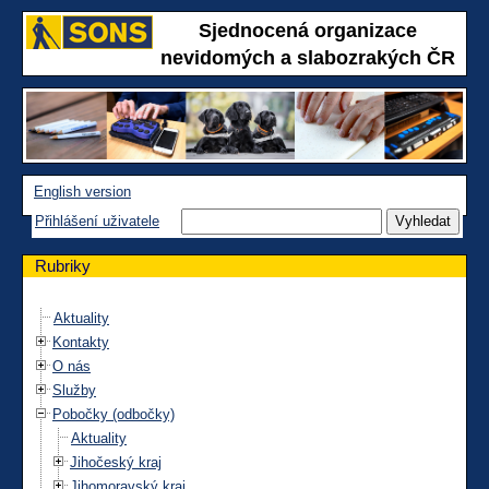
Sjednocená organizace
nevidomých a slabozrakých ČR
English version
Přihlášení uživatele
Rubriky
Aktuality
Kontakty
O nás
Služby
Pobočky (odbočky)
Aktuality
Jihočeský kraj
Jihomoravský kraj