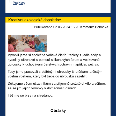
Projekty
Kreativní ekologické dopoledne.
Publikováno 02.06.2024 15:26 Kroměříž Pobočka
Vyrobili jsme si společně voňavé čistící tablety z jedlé sody a
kyseliny citronové s pomocí silikonových forem a voskované
ubrousky k uchovávání čerstvých potravin, například pečiva.
Tady jsme pracovali s plátěnými ubrousky či utěrkami a čistým
včelím voskem, který byl třeba do ubrousků zažehlit.
Děkujeme všem účastníkům za příjemně prožité chvíle a věříme,
že se jim jejich výrobky v domácnosti osvědčí.
Těšíme se brzy na shledanou.
Obrázky