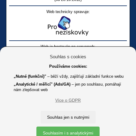
Web technicky spravuje:
Web je hostován na serverech:
Souhlas s cookies
Používáme cookies:
„Nutné (funkční)"
– běží vždy, zajišťují základní funkce webu
„Analytické / měřicí" (Ads/GA)
– jen po souhlasu, pomáhají
nám zlepšovat web
Facebook SONS
Facebook sbírky Bílá pastelka
SONS
Více o GDPR
Online
Youtube SONS
K jakémukoliv užití textů a obrázků uvedených na tomto serveru je
Souhlas jen s nutnými
třeba souhlas provozovatele.
Copyright © 2012 - 2026 SONS ČR, z. s.
Souhlasím i s analytickými
Ochrana osobních údajů (GDPR)