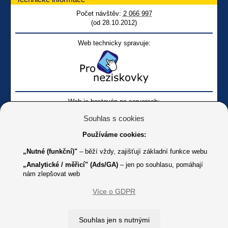
Počet návštěv:
2 066 997
(od 28.10.2012)
Web technicky spravuje:
Web je hostován na serverech:
Souhlas s cookies
Používáme cookies:
„Nutné (funkční)"
– běží vždy, zajišťují základní funkce webu
„Analytické / měřicí" (Ads/GA)
– jen po souhlasu, pomáhají
nám zlepšovat web
Facebook SONS
Facebook sbírky Bílá pastelka
SONS
Více o GDPR
Online
Youtube SONS
K jakémukoliv užití textů a obrázků uvedených na tomto serveru je
Souhlas jen s nutnými
třeba souhlas provozovatele.