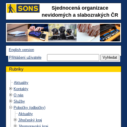
Sjednocená organizace
nevidomých a slabozrakých ČR
English version
Přihlášení uživatele
Rubriky
Aktuality
Kontakty
O nás
Služby
Pobočky (odbočky)
Aktuality
Jihočeský kraj
Jihomoravský kraj