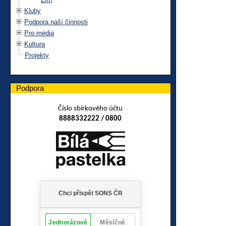
Kluby
Podpora naší činnosti
Pro média
Kultura
Projekty
Podpora
Číslo sbírkového účtu
8888332222 / 0800