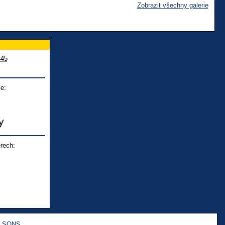
Zobrazit všechny galerie
445
e:
rech:
e SONS