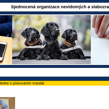
Sjednocená organizace nevidomých a slabozr
ledne s pískováním mandal