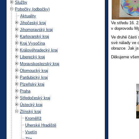
Služby
Pobočky (odbočky)
Aktuality
Jihočeský kraj
Ve středu 16. 2
v doprovodu Mg
Jihomoravský kraj
Karlovarský kraj
Ve druhé části 
své nálady ve c
Kraj Vysočina
obrazce. Jak js
Královéhradecký kraj
Liberecký kraj
Děkujeme všem z
Moravskoslezský kraj
Olomoucký kraj
Pardubický kraj
Plzeňský kraj
Praha
Středočeský kraj
Ústecký kraj
Zlínský kraj
Kroměříž
Uherské Hradiště
Vsetín
Zlín