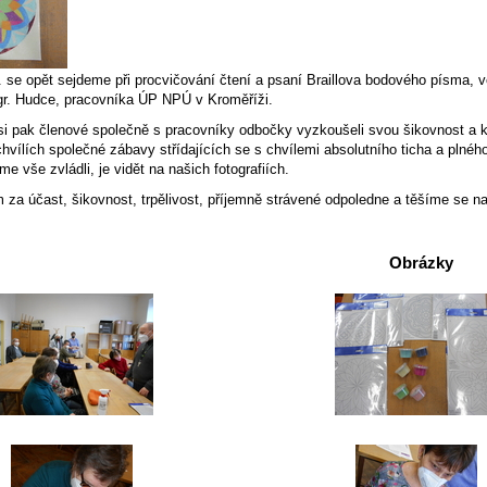
. se opět sejdeme při procvičování čtení a psaní Braillova bodového písma, 
r. Hudce, pracovníka ÚP NPÚ v Kroměříži.
si pak členové společně s pracovníky odbočky vyzkoušeli svou šikovnost a k
hvílích společné zábavy střídajících se s chvílemi absolutního ticha a pln
me vše zvládli, je vidět na našich fotografiích.
a účast, šikovnost, trpělivost, příjemně strávené odpoledne a těšíme se na 
Obrázky