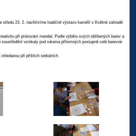
ve středu 23. 2. navštívíme tradičně výstavu kamélií v Květné zahradě
reativitu při pískování mandal. Podle výběru svých oblíbených barev a
ého soustředění vznikaly pod rukama přítomných postupně celé barevné
shledanou při příštích setkáních.