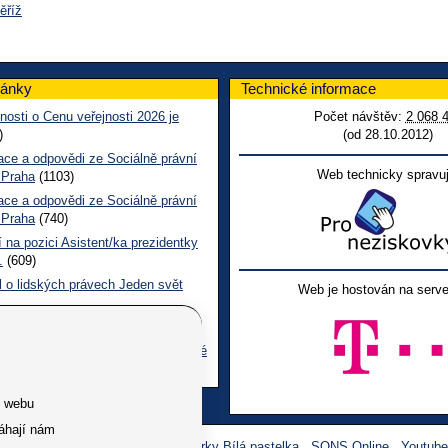
ěříž
lánky
Technické informace
nosti o Cenu veřejnosti 2026 je
Počet návštěv:
2 068 
)
(od 28.10.2012)
ace a odpovědi ze Sociálně právní
Web technicky spravuj
 Praha
(1103)
ace a odpovědi ze Sociálně právní
 Praha
(740)
 na pozici Asistent/ka prezidentky
.
(609)
l o lidských právech Jeden svět
Web je hostován na serve
 CL červen č. 123 2026
(495)
ace a odpovědi na dotazy z pražské
ní poradny SONS
(260)
e webu
áhají nám
Facebook SONS
Facebook sbírky Bílá pastelka
SONS Online
Youtub