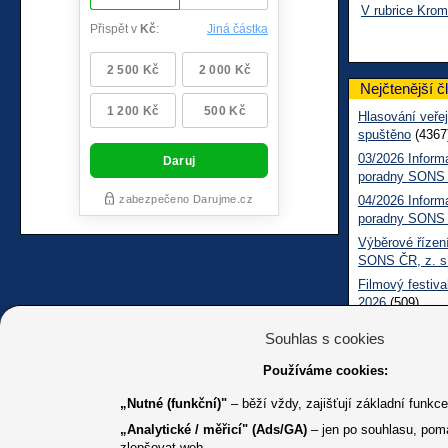
V rubrice Krom
Nejčtenější č
Hlasování veřej
spuštěno
(4367
03/2026 Inform
poradny SONS
04/2026 Inform
poradny SONS
Výběrové řízení
SONS ČR, z. s
Filmový festiva
2026
(509)
Měsíčník SONS
Souhlas s cookies
05/2026 Inform
Sociálně práv
Používáme cookies:
„Nutné (funkční)"
– běží vždy, zajišťují základní funkc
„Analytické / měřicí" (Ads/GA)
– jen po souhlasu, pom
zlepšovat web