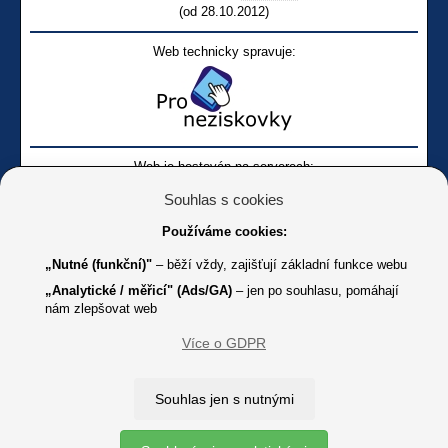
(od 28.10.2012)
Web technicky spravuje:
Web je hostován na serverech:
Souhlas s cookies
Používáme cookies:
„Nutné (funkční)"
– běží vždy, zajišťují základní funkce webu
„Analytické / měřicí" (Ads/GA)
– jen po souhlasu, pomáhají
nám zlepšovat web
Facebook SONS
Facebook sbírky Bílá pastelka
SONS
Více o GDPR
Online
Youtube SONS
K jakémukoliv užití textů a obrázků uvedených na tomto serveru je
Souhlas jen s nutnými
třeba souhlas provozovatele.
Copyright © 2012 - 2026 SONS ČR, z. s.