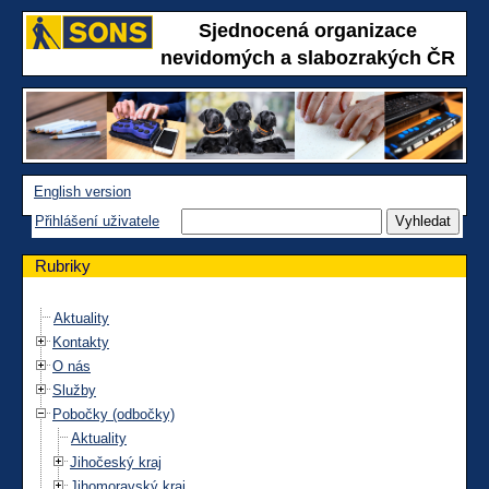
Sjednocená organizace
nevidomých a slabozrakých ČR
English version
Přihlášení uživatele
Rubriky
Aktuality
Kontakty
O nás
Služby
Pobočky (odbočky)
Aktuality
Jihočeský kraj
Jihomoravský kraj