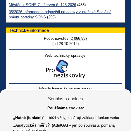
Měsíčník SONS CL červen č. 123 2026
(485)
05/2026 Informace a odpovědi na dotazy z pražské Sociálně
právní poradny SONS
(255)
Technické informace
Počet návštěv:
2 066 997
(od 28.10.2012)
Web technicky spravuje:
Web je hostován na serverech:
Souhlas s cookies
Používáme cookies:
„Nutné (funkční)"
– běží vždy, zajišťují základní funkce webu
„Analytické / měřicí" (Ads/GA)
– jen po souhlasu, pomáhají
nám zlepšovat web