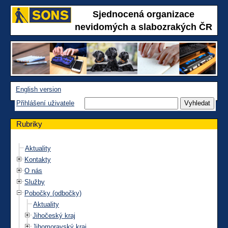
Sjednocená organizace
nevidomých a slabozrakých ČR
English version
Přihlášení uživatele
Rubriky
Aktuality
Kontakty
O nás
Služby
Pobočky (odbočky)
Aktuality
Jihočeský kraj
Jihomoravský kraj