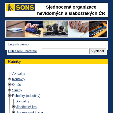
Sjednocená organizace
nevidomých a slabozrakých ČR
English version
Přihlášení uživatele
Rubriky
Aktuality
Kontakty
O nás
Služby
Pobočky (odbočky)
Aktuality
Jihočeský kraj
Jihomoravský kraj