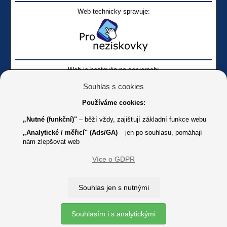
Web technicky spravuje:
Web je hostován na serverech:
Souhlas s cookies
Používáme cookies:
„Nutné (funkční)"
– běží vždy, zajišťují základní funkce webu
„Analytické / měřicí" (Ads/GA)
– jen po souhlasu, pomáhají
nám zlepšovat web
Facebook SONS
Facebook sbírky Bílá pastelka
SONS
Více o GDPR
Online
Youtube SONS
K jakémukoliv užití textů a obrázků uvedených na tomto serveru je
Souhlas jen s nutnými
třeba souhlas provozovatele.
Copyright © 2012 - 2026 SONS ČR, z. s.
Souhlasím i s analytickými
Ochrana osobních údajů (GDPR)