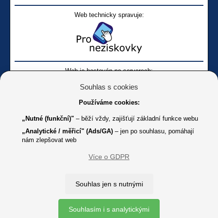
Web technicky spravuje:
Web je hostován na serverech:
Souhlas s cookies
Používáme cookies:
„Nutné (funkční)"
– běží vždy, zajišťují základní funkce webu
„Analytické / měřicí" (Ads/GA)
– jen po souhlasu, pomáhají
nám zlepšovat web
Facebook SONS
Facebook sbírky Bílá pastelka
SONS
Více o GDPR
Online
Youtube SONS
K jakémukoliv užití textů a obrázků uvedených na tomto serveru je
Souhlas jen s nutnými
třeba souhlas provozovatele.
Copyright © 2012 - 2026 SONS ČR, z. s.
Souhlasím i s analytickými
Ochrana osobních údajů (GDPR)