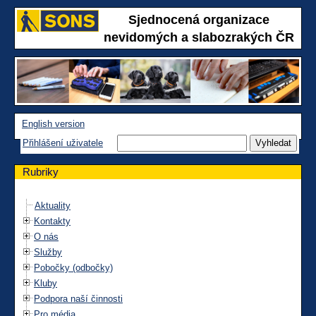
Sjednocená organizace
nevidomých a slabozrakých ČR
English version
Přihlášení uživatele
Rubriky
Aktuality
Kontakty
O nás
Služby
Pobočky (odbočky)
Kluby
Podpora naší činnosti
Pro média