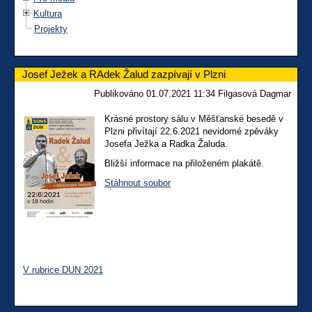
Kultura
Projekty
Josef Ježek a RAdek Žalud zazpívají v Plzni
Publikováno 01.07.2021 11:34 Filgasová Dagmar
Krásné prostory sálu v Měšťanské besedě v
Plzni přivítají 22.6.2021 nevidomé zpěváky
Josefa Ježka a Radka Žaluda.
Bližší informace na přiloženém plakátě.
Stáhnout soubor
V rubrice DUN 2021