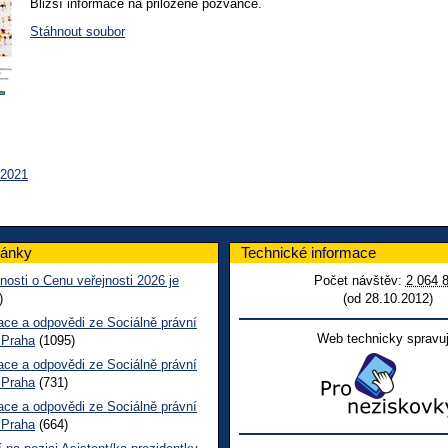
Bližší informace na přiložené pozvánce.
Stáhnout soubor
 2021
lánky
Technické informace
nosti o Cenu veřejnosti 2026 je
Počet návštěv:
2 064 
)
(od 28.10.2012)
ace a odpovědi ze Sociálně právní
Web technicky spravuj
 Praha
(1095)
ace a odpovědi ze Sociálně právní
 Praha
(731)
ace a odpovědi ze Sociálně právní
 Praha
(664)