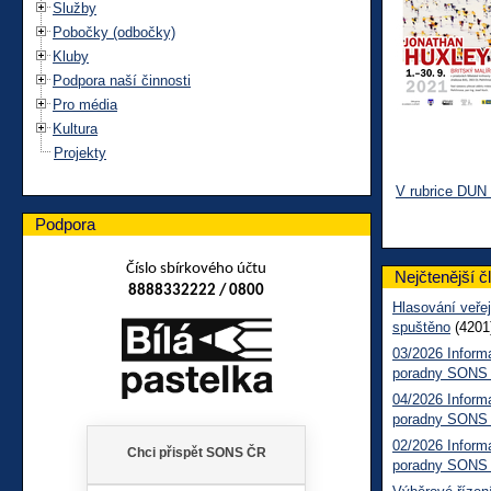
Služby
Pobočky (odbočky)
Kluby
Podpora naší činnosti
Pro média
Kultura
Projekty
V rubrice DUN
Podpora
Číslo sbírkového účtu
Nejčtenější č
8888332222 / 0800
Hlasování veřej
spuštěno
(4201
03/2026 Inform
poradny SONS
04/2026 Inform
poradny SONS
02/2026 Inform
poradny SONS