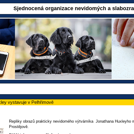
Sjednocená organizace nevidomých a slabozr
ley vystavuje v Pelhřimově
Repliky obrazů prakticky nevidomého výtvárníka Jonathana Huxleyho m
Prostějově.